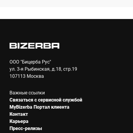
Компания *
E-mail *
Телефон *
ООО "Бицерба Рус"
ул. 3-я Рыбинская, д.18, стр.19
107113 Москва
Улица *
Важные ссылки
Связаться с сервисной службой
Почтовый индекс *
MyBizerba Портал клиента
Контакт
Карьера
Пресс-релизы
Город *