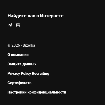
Страна *
Найдите нас в Интернете
Ваше сообщение для нас *
© 2026 - Bizerba
О компании
Защита данных
Privacy Policy Recruiting
Настоящим я подтверждаю, что согласен с использованием
моих данных для обработки этого запроса
Сертификаты
Дополнительную информацию можно найти в
Объявление
о защите данных
*
Настройки конфиденциальности
Anti-Robot Verification