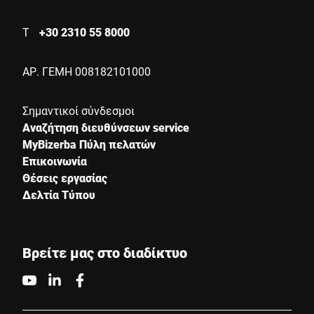
Χώρα *
Τ
+30 2310 55 8000
ΑΡ. ΓΕΜΗ 008182101000
Το μήνυμά σας προς εμάς *
Σημαντικοί σύνδεσμοι
Αναζήτηση διευθύνσεων service
MyBizerba Πύλη πελατών
Επικοινωνία
Θέσεις εργασίας
Δελτία Τύπου
Επιβεβαιώνω ότι συμφωνώ με τη χρήση των δεδομένων μου
για να επεξεργαστώ αυτό το αίτημα. Περισσότερες
πληροφορίες μπορούν να βρεθούν στο
Δήλωση προστασίας
δεδομένων
*
Βρείτε μας στο διαδίκτυο
Anti-Robot Verification
Click to start verification