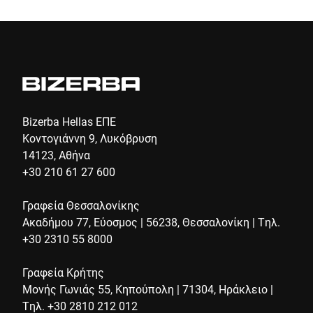
E-mail *
Τηλέφωνο *
Bizerba Hellas ΕΠΕ
Κοντογιάννη 9, Λυκόβρυση
14123, Αθήνα
Οδός *
+30 210 61 27 600
Γραφεία Θεσσαλονίκης
Ακαδήμου 77, Εύοσμος | 56238, Θεσσαλονίκη | Τηλ.
Ταχυδρομικός κώδικας *
+30 2310 55 8000
Γραφεία Κρήτης
Πόλη *
Μονής Γωνιάς 55, Κηπούπολη | 71304, Ηράκλειο |
Τηλ. +30 2810 212 012