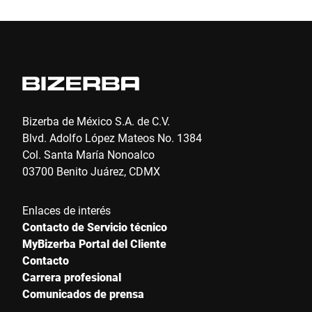
Email *
Teléfono *
Bizerba de México S.A. de C.V.
Blvd. Adolfo López Mateos No. 1384
Col. Santa María Nonoalco
Calle *
03700 Benito Juárez, CDMX
Enlaces de interés
Código postal *
Contacto de Servicio técnico
MyBizerba Portal del Cliente
Contacto
Carrera profesional
Ciudad *
Comunicados de prensa