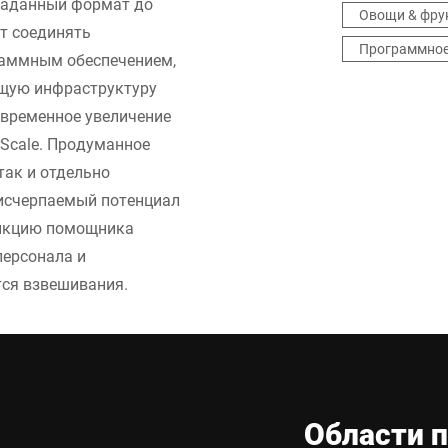
заданный формат до
Овощи & фру
т соединять
Программное
раммным обеспечением,
ющую инфраструктуру
овременное увеличение
rScale. Продуманное
так и отдельно
еисчерпаемый потенциал
ункцию помощника
персонала и
тся взвешивания.
Области 