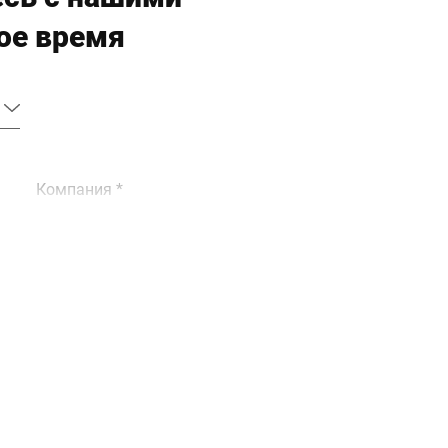
ое время
Компания *
Телефон *
Город *