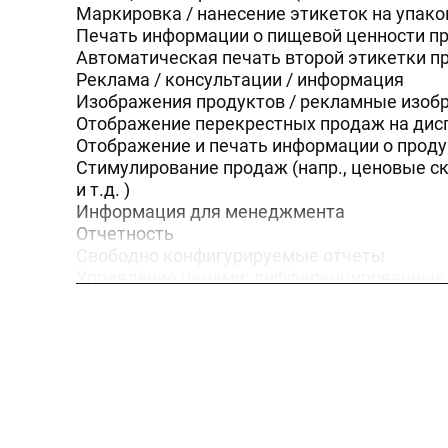
Маркировка / нанесение этикеток на упак
Печать информации о пищевой ценности пр
Автоматическая печать второй этикетки п
Реклама / консультации / информация
Изображения продуктов / рекламные изобр
Отображение перекрестных продаж на дис
Отображение и печать информации о проду
Стимулирование продаж (напр., ценовые с
и т.д. )
Информация для менеджмента
Отчетность
Свободно конфигурируемые отчеты
Управление ценами: дифференцированные ц
Функция контроллинга филиала, включающа
системуПланирование персонала посредст
Кассовая функция / нанесение этикеток:
Решение с использованием интегрированн
Режим приема / выдачи денег
Варианты оплаты: ваучер, кредитная карта 
Данные о происхождении продукта: