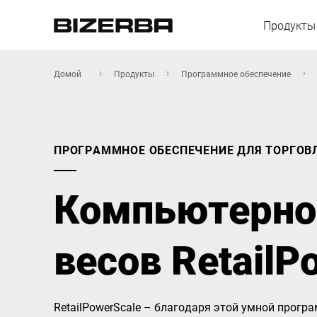
Продукты
Домой
Продукты
Программное обеспечение
Европа
ПРОГРАММНОЕ ОБЕСПЕЧЕНИЕ ДЛЯ ТОРГОВ
Америка
Компьютерно
Азия
весов RetailP
Австралия
RetailPowerScale – благодаря этой умной прог