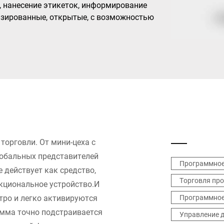
, нанесение этикеток, информирование
изированные, открытые, с возможностью
Турция
Украина
 торговли. От мини-цеха с
лобальных представителей
Программное
e действует как средство,
Торговля пр
циональное устройство.И
тро и легко активируются
Программное
амма точно подстраивается
Управление 