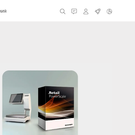
ния
Контакт
MyBizerba
Работа
Чешская Республика
Греция
Нидерланды
Россия
Швейцария