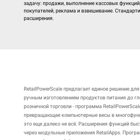
Африка
задачу: продажи, выполнение кассовых функций
покупателей, реклама и взвешивание. Стандарт
расширения.
Глобальный веб -сайт
RetailPowerScale предлагает единое решение для
ручным изготовлением продуктов питания до г
розничной торговли - программа RetailPowerScal
превращающее компьютерные весы в многофунк
это еще далеко не всё. Расширения функций быс
через модульные приложения RetailApps. Прогр