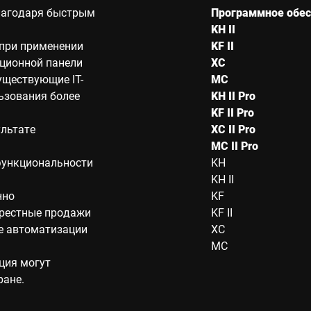
благодаря быстрым
Программное обес
KH II
 при применении
KF II
ационной панели
XC
уществующие IT-
MC
ьзования более
KH II Pro
KF II Pro
льтате
XC II Pro
MC II Pro
функциональности
KH
KH II
нно
KF
крестные продажи
KF II
е автоматизации
XC
MC
ция могут
ране.