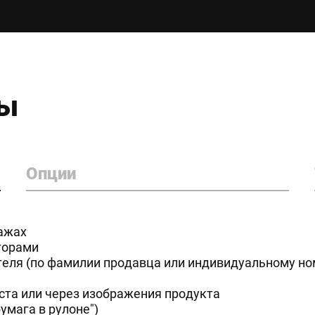
ры
Опции
ажах
торами
еля (по фамилии продавца или индивидуальному но
ста или через изображения продукта
умага в рулоне")