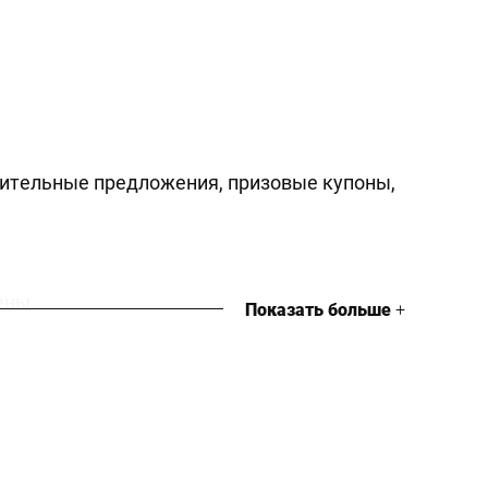
нительные предложения, призовые купоны,
ены
Показать больше
+
ход / выход продавца в
учета