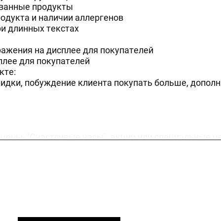
ованные продукты
одукта и наличии аллергенов
ри длинных текстах
ажения на дисплее для покупателей
плее для покупателей
кте:
кидки, побуждение клиента покупать больше, допол
ены, "Счастливые часы", акции или специальные ц
я:Привязку ко времени конкретного пользователяВ
вом специальных отчетовИнвентаризация в режиме 
ой системы POS
и E-Cash