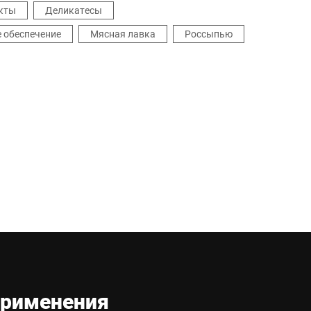
кты
Деликатесы
 обеспечение
Мясная лавка
Россыпью
применения