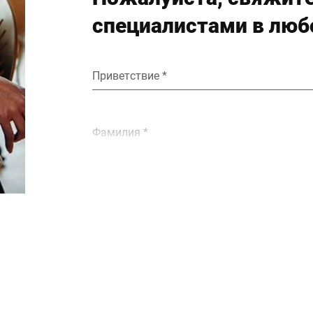
специалистами в люб
Приветствие *
Фамилия *
E-mail *
Улица *
Почтовый индекс *