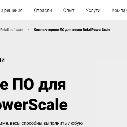
 и решения
Отрасли
Опыт
Услуги
Компа
Retail software
Компьютерное ПО для весов RetailPowerScale
Австрия
Бельгия
ЛИ
Франция
Германия
е ПО для
Венгрия
Италия
owerScale
Польша
Португалия
Словакия
Испания
рамме, весы способны выполнить любую