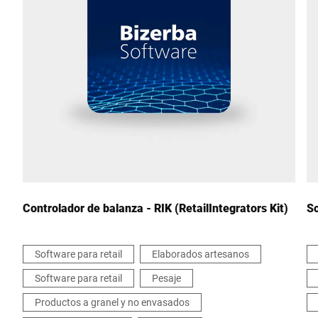
Ciudad *
País *
Escríbenos tu mensaje *
Controlador de balanza - RIK (RetailIntegrators Kit)
So
Software para retail
Elaborados artesanos
Software para retail
Pesaje
Por la presente confirmo que acepto el uso de mis datos para
procesar esta solicitud Se puede encontrar más información en
Productos a granel y no envasados
Declaración de protección de datos
*