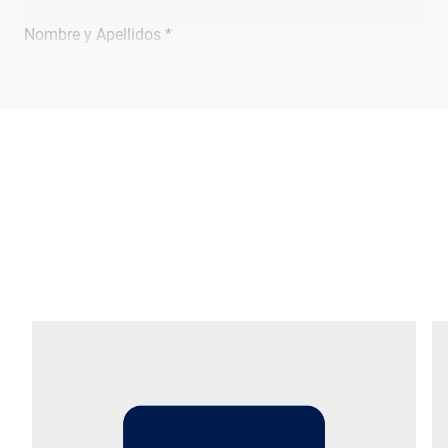
Nombre y Apellidos *
Empresa *
Email *
Teléfono *
Calle *
Código postal *