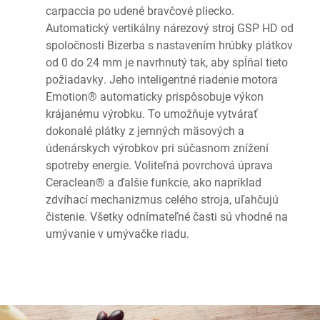
carpaccia po udené bravčové pliecko.
Automatický vertikálny nárezový stroj GSP HD od
spoločnosti Bizerba s nastavením hrúbky plátkov
od 0 do 24 mm je navrhnutý tak, aby spĺňal tieto
požiadavky. Jeho inteligentné riadenie motora
Emotion® automaticky prispôsobuje výkon
krájanému výrobku. To umožňuje vytvárať
dokonalé plátky z jemných mäsových a
údenárskych výrobkov pri súčasnom znížení
spotreby energie. Voliteľná povrchová úprava
Ceraclean® a ďalšie funkcie, ako napríklad
zdvíhací mechanizmus celého stroja, uľahčujú
čistenie. Všetky odnímateľné časti sú vhodné na
umývanie v umývačke riadu.