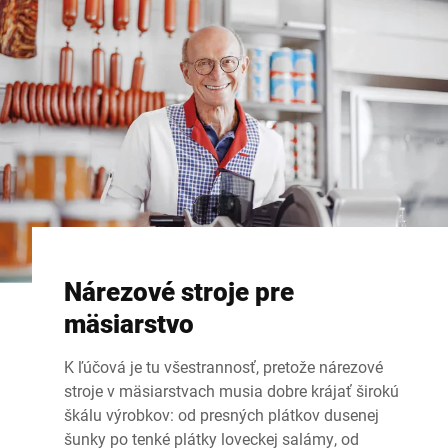
Nárezové stroje pre
mäsiarstvo
K ľúčová je tu všestrannosť, pretože nárezové
stroje v mäsiarstvach musia dobre krájať širokú
škálu výrobkov: od presných plátkov dusenej
šunky po tenké plátky loveckej salámy, od