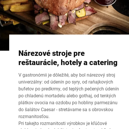
Nárezové stroje pre
reštaurácie, hotely a catering
V gastronómii je dôležité, aby bol nárezový stroj
univerzálny: od údenín po syry, od raňajkových
bufetov po predkrmy, od teplých pečených údenín
po chladenú mortadelu alebo gothaj, od tenkých
plátkov ovocia na ozdobu po hobliny parmezánu
do šalátov Caesar - stretávame sa s obrovskou
rozmanitosťou.
Pri takejto rozmanitosti výrobkov je kľúčové