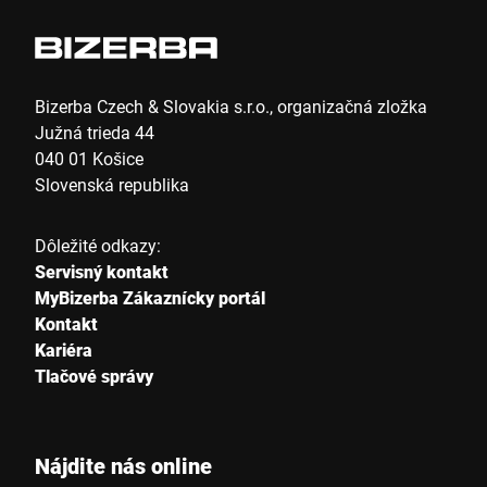
Mesto *
Štáť *
Bizerba Czech & Slovakia s.r.o., organizačná zložka
Južná trieda 44
040 01 Košice
Slovenská republika
Vaša správa *
Dôležité odkazy:
Servisný kontakt
MyBizerba Zákaznícky portál
Kontakt
Kariéra
Tlačové správy
Týmto potvrdzujem, že súhlasím s použitím svojich údajov na
spracovanie tejto žiadosti Ďalšie informácie nájdete v
Vyhlásenie o ochrane údajov
*
Nájdite nás online