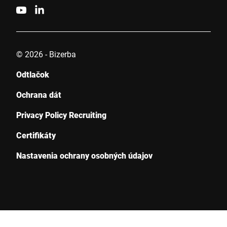
Anti-Robot Verification
Click to start verification
Friendly
Captcha ⇗
© 2026 - Bizerba
Odtlačok
Odoslať
Ochrana dát
Privacy Policy Recruiting
Certifikáty
Nastavenia ochrany osobných údajov