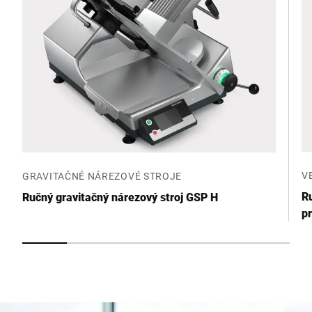
V
GRAVITAČNÉ NÁREZOVÉ STROJE
R
Ručný gravitačný nárezový stroj GSP H
p