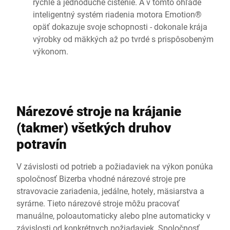
rýchle a jednoduché čistenie. A v tomto ohľade
inteligentný systém riadenia motora Emotion®
opäť dokazuje svoje schopnosti - dokonale krája
výrobky od mäkkých až po tvrdé s prispôsobeným
výkonom.
Nárezové stroje na krájanie
(takmer) všetkých druhov
potravín
V závislosti od potrieb a požiadaviek na výkon ponúka
spoločnosť Bizerba vhodné nárezové stroje pre
stravovacie zariadenia, jedálne, hotely, mäsiarstva a
syrárne. Tieto nárezové stroje môžu pracovať
manuálne, poloautomaticky alebo plne automaticky v
závislosti od konkrétnych požiadaviek. Spoločnosť