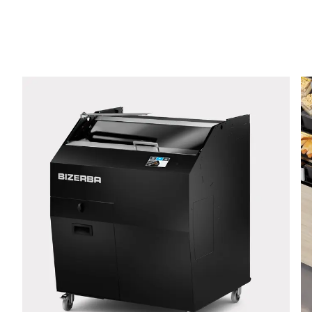
Telefon *
Ulica *
Poštové smerovacie číslo *
Mesto *
Štáť *