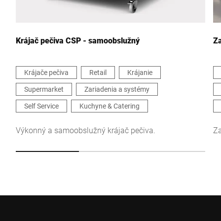
Vaša správa *
Krájač pečiva CSP - samoobslužný
Za
Krájače pečiva
Retail
Krájanie
Supermarket
Zariadenia a systémy
Týmto potvrdzujem, že súhlasím s použitím svojich údajov na
spracovanie tejto žiadosti Ďalšie informácie nájdete v
Self Service
Kuchyne & Catering
Vyhlásenie o ochrane údajov
*
Výkonný a samoobslužný krájač pečiva.
Za
Anti-Robot Verification
Click to start verification
Friendly
Captcha ⇗
Odoslať