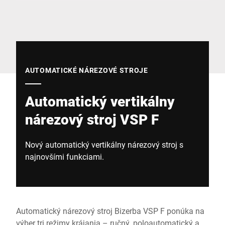
Globálna webová stránka
AUTOMATICKÉ NÁREZOVÉ STROJE
Automatický vertikálny
nárezový stroj VSP F
Nový automatický vertikálny nárezový stroj s
najnovšími funkciami.
Automatický nárezový stroj Bizerba VSP F ponúka na
výber tri režimy krájania – ručný, poloautomatický a