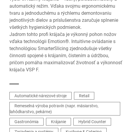
automatický režim. Vďaka svojmu ergonomickému
tvaru a jednoduchému a rýchlemu demontovaniu
jednotlivých dielov a príslušenstva zaručuje splnenie
všetkých hygienických podmienok.
Jadrom tohto profi krájača je výkonný pohon nožov
vďaka technológii Emotion®. Intuitívne ovládanie s
technológiou SmarterSlicing zjednodušuje všetky
činnosti spojené s krájaním, čistením a údržbou,
pričom pomáha maximalizovať životnosť a výkonnosť
krájača VSP F.
Automatické nárezové stroje
Retail
Remeselná výroba potravín (napr. mäsiarstvo,
lahôdkarstvo, pekárne)
Gastronómia
Krájanie
Hybrid Counter
Zariadenia a systémy
Kuchyne & Catering