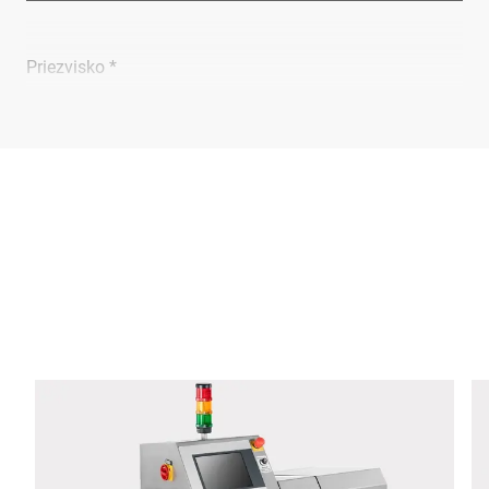
Priezvisko *
Spoločnosť *
E-mail *
Telefon *
Ulica *