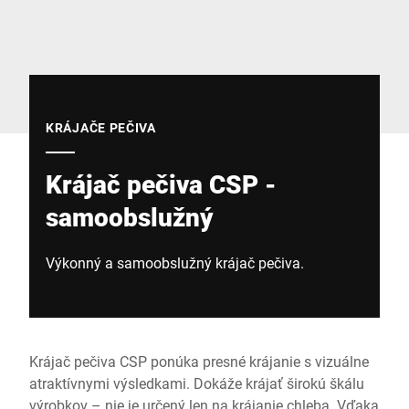
Globálna webová stránka
KRÁJAČE PEČIVA
Krájač pečiva CSP -
samoobslužný
Výkonný a samoobslužný krájač pečiva.
Krájač pečiva CSP ponúka presné krájanie s vizuálne
atraktívnymi výsledkami. Dokáže krájať širokú škálu
výrobkov – nie je určený len na krájanie chleba. Vďaka