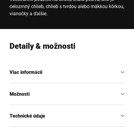
celozrnný chlieb, chlieb s tvrdou alebo mäkkou kôrkou,
vianočky a ďalšie.
Detaily & možnosti
Viac informácií
Možnosti
Technické údaje