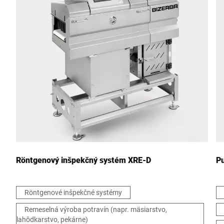
Poštové smerovacie číslo *
Mesto *
Štáť *
Vaša správa *
Röntgenový inšpekčný systém XRE-D
Pu
Röntgenové inšpekčné systémy
Remeselná výroba potravín (napr. mäsiarstvo,
Týmto potvrdzujem, že súhlasím s použitím svojich údajov na
lahôdkarstvo, pekárne)
spracovanie tejto žiadosti Ďalšie informácie nájdete v