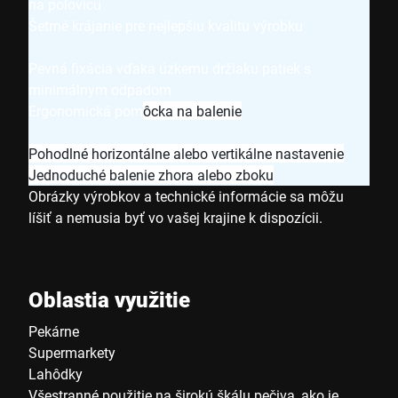
na polovicu
Šetrné krájanie pre nejlepšiu kvalitu výrobku
Pevná fixácia vďaka úzkemu držiaku patiek s
minimálnym odpadom
Ergonomická pom
ôcka na balenie
Pohodlné horizontálne alebo vertikálne nastavenie
Jednoduché balenie zhora alebo zboku
Obrázky výrobkov a technické informácie sa môžu
líšiť a nemusia byť vo vašej krajine k dispozícii.
Oblastia využitie
Pekárne
Supermarkety
Lahôdky
Všestranné použitie na širokú škálu pečiva, ako je