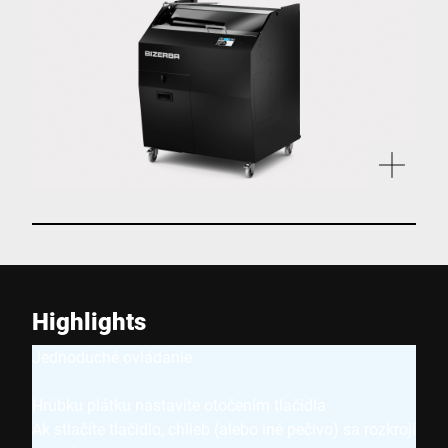
Highlights
Jednoduché ovládanie
Hrúbku plátku nastavíte otočením tlačidla
Ak stlačíte tlačidlo, chlieb (alebo iné pečivo) sa rozkrojí