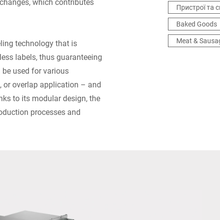
ll changes, which contributes
Пристрої та 
Baked Goods
Meat & Sausa
ling technology that is
rless labels, thus guaranteeing
 be used for various
, or overlap application – and
nks to its modular design, the
roduction processes and