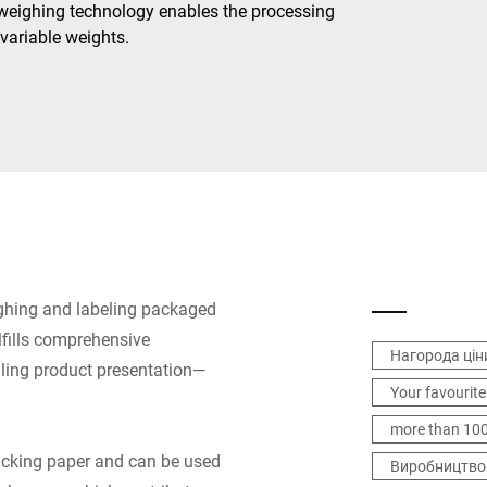
d weighing technology enables the processing
 variable weights.
Швейцарія
Туреччина
Об'єднане Королівство
ghing and labeling packaged
ulfills comprehensive
Нагорода цін
aling product presentation—
Your favourite
more than 10
backing paper and can be used
Виробництво 