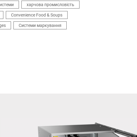
системи
харчова промисловість
Convenience Food & Soups
ges
Системи маркування