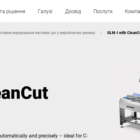
та рішення
Галузі
Досвід
Послуги
Компа
ктивне маркування вагових цін у виробничих умовах
GLM-I with CleanCu
Австрія
Бельгія
Франція
Німеччина
eanCut
Угорщина
Італія
Польща
Португалія
Сербія
Словаччина
utomatically and precisely – ideal for C-