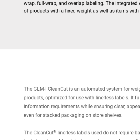
Африка
wrap, full-wrap, and overlap labeling. The integrate
of products with a fixed weight as well as items with
Глобальний веб -сайт
The GLM-I CleanCut is an automated system for wei
products, optimized for use with linerless labels. It f
information requirements while ensuring clear, appe
even for stacked packaging on store shelves.
®
The CleanCut
linerless labels used do not require 