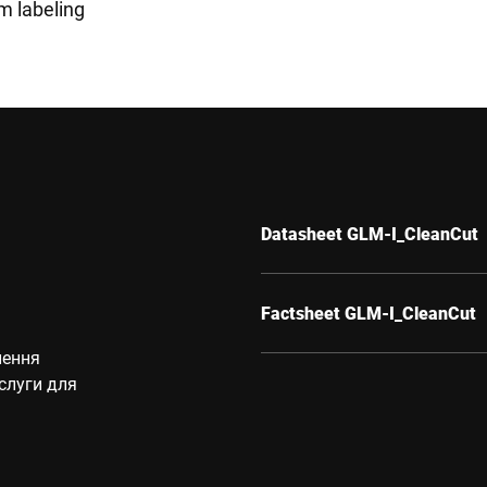
m labeling
Datasheet GLM-I_CleanCut
Factsheet GLM-I_CleanCut
лення
ослуги для
.