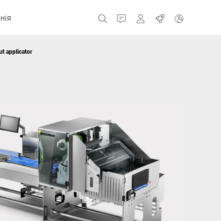
нія
Контакт
MyBizerba
Робота
t applicator
Чеська Республіка
Греція
Нідерланди
Росія
Іспанія