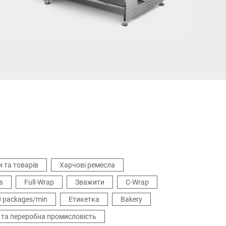
Україна
и та товарів
Харчові ремесла
s
Full-Wrap
Зважити
C-Wrap
0 packages/min
Етикетка
Bakery
та переробна промисловість