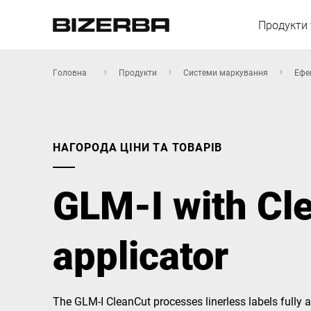
Продукти 
Головна
Продукти
Системи маркування
Ефе
Європа
НАГОРОДА ЦІНИ ТА ТОВАРІВ
Америка
GLM-I with Cl
Азія
applicator
Австралія
The GLM-I CleanCut processes linerless labels fully a