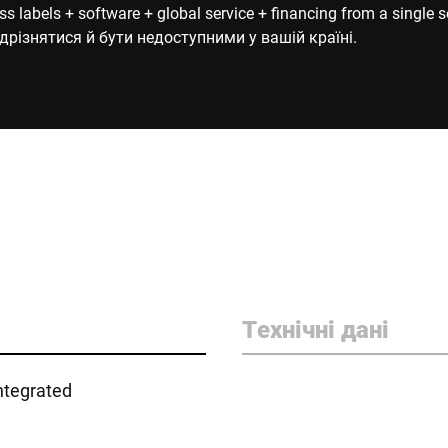
s labels + software + global service + financing from a single 
дрізнятися й бути недоступними у вашій країні.
Технічні дані
ntegrated