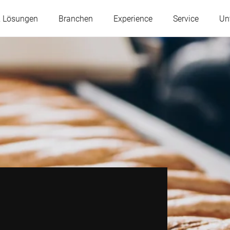
& Lösungen
Branchen
Experience
Service
Un
Österreich
Belgien
Frankreich
Deutschland
Ungarn
Italien
Polen
Portugal
Serbien
Slowakei