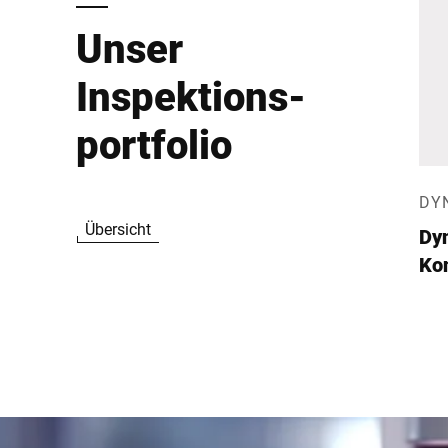
Unser
Inspektions-
portfolio
DY
Übersicht
Dy
Ko
CW