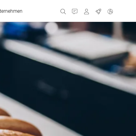
ternehmen
Kontakt
MyBizerba
Jobs
Tschechien
Griechenland
Niederlande
Russland
Spanien