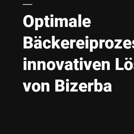
Afrika
Optimale
Globale Website
Bäckereiproze
innovativen L
von Bizerba