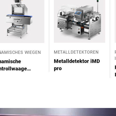
METALLDETEKTOREN
NAMISCHES WIEGEN
Metalldetektor iMD
namische
pro
ntrollwaage
Pmaxx