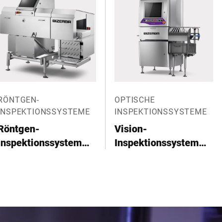
RÖNTGEN-
OPTISCHE
INSPEKTIONSSYSTEME
INSPEKTIONSSYSTEME
Röntgen-
Vision-
Inspektionssystem
Inspektionssystem
XRE-D pro 100
PackSecure L