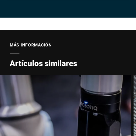
Empresa *
Email *
MÁS INFORMACIÓN
Artículos similares
Teléfono *
Calle *
Código postal *