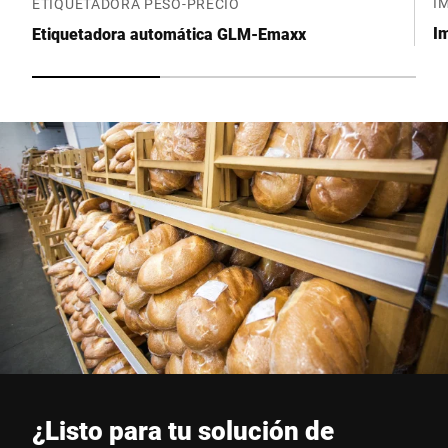
I
ETIQUETADORA PESO-PRECIO
I
Etiquetadora automática GLM-Emaxx
¿Listo para tu solución de