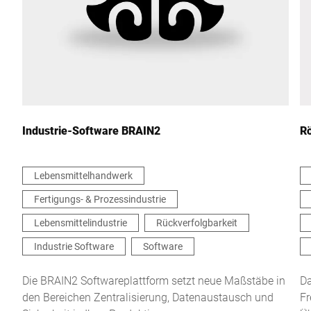
Land *
Ihre Nachricht an uns *
Industrie-Software BRAIN2
R
Lebensmittelhandwerk
Fertigungs- & Prozessindustrie
Hiermit bestätige ich, dass ich mit der Nutzung meiner Daten zur
Bearbeitung dieser Anfrage einverstanden bin. Weitere
Lebensmittelindustrie
Rückverfolgbarkeit
Informationen finden Sie in den
Datenschutzerklärung
. *
Industrie Software
Software
Anti-Robot Verification
Die BRAIN2 Softwareplattform setzt neue Maßstäbe in
Da
Click to start verification
den Bereichen Zentralisierung, Datenaustausch und
Fr
Friendly
Captcha ⇗