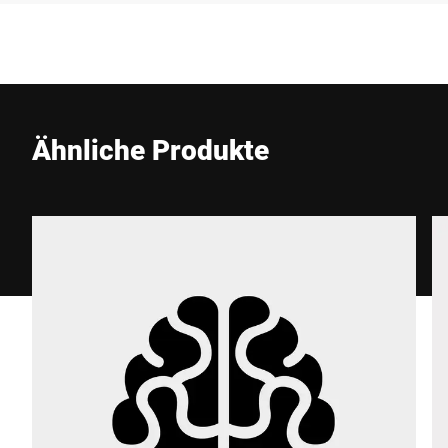
Unternehmen *
E-Mail *
Ähnliche Produkte
Telefon *
Straße *
PLZ *
Stadt *