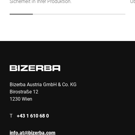
Sicherheit in Ihrer Produktion.
Üb
Absenden
Bizerba Austria GmbH & Co. KG
Birostraße 12
1230 Wien
T
+43 1 610 68 0
info.at@bizerba.com