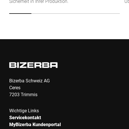
Sicherheit in Ihrer Produktion.
Üb
Absenden
Bizerba Schweiz AG
Ceres
7203 Trimmis
Wichtige Links
Servicekontakt
MyBizerba Kundenportal