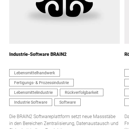
Land *
Ihre Nachricht an uns *
Industrie-Software BRAIN2
R
Lebensmittelhandwerk
Fertigungs- & Prozessindustrie
Hiermit bestätige ich, dass ich mit der Nutzung meiner Daten zur
Bearbeitung dieser Anfrage einverstanden bin. Weitere
Lebensmittelindustrie
Rückverfolgbarkeit
Informationen finden Sie in den
Datenschutzerklärung
. *
Industrie Software
Software
Anti-Robot Verification
Die BRAIN2 Softwareplattform setzt neue Massstäbe
Da
Click to start verification
in den Bereichen Zentralisierung, Datenaustausch und
Fr
Friendly
Captcha ⇗