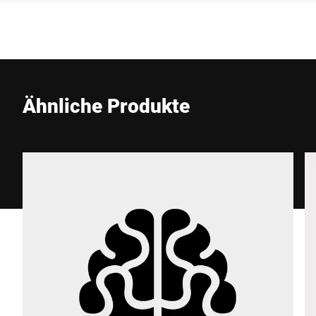
Unternehmen *
E-Mail *
Ähnliche Produkte
Telefon *
Strasse *
PLZ *
Stadt *