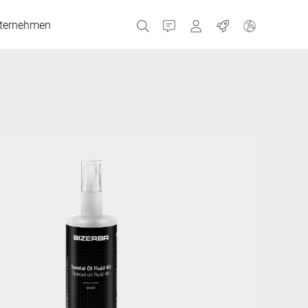
ternehmen
Kontakt
MyBizerba
Jobs
Tschechien
Griechenland
Niederlande
Russland
Spanien