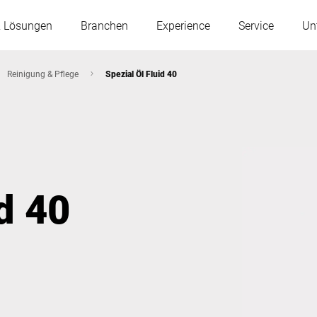
& Lösungen
Branchen
Experience
Service
Un
Reinigung & Pflege
Spezial Öl Fluid 40
Österreich
Belgien
Frankreich
Deutschland
d 40
Ungarn
Italien
Polen
Portugal
Serbien
Slowakei