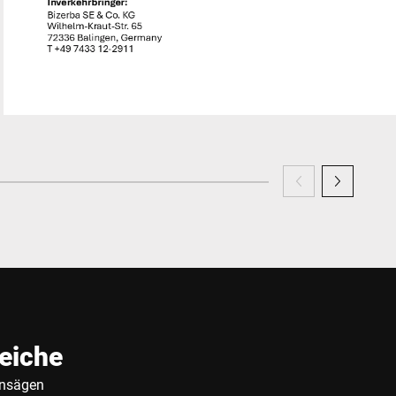
eiche
ensägen