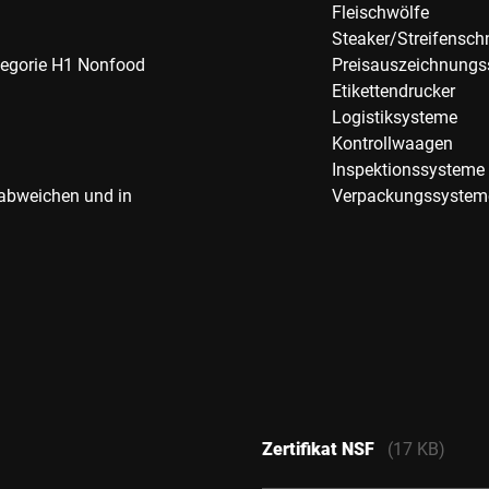
Fleischwölfe
Steaker/Streifensch
ategorie H1 Nonfood
Preisauszeichnung
Etikettendrucker
Logistiksysteme
Kontrollwaagen
Inspektionssysteme
 abweichen und in
Verpackungssystem
Zertifikat NSF
(17 KB)