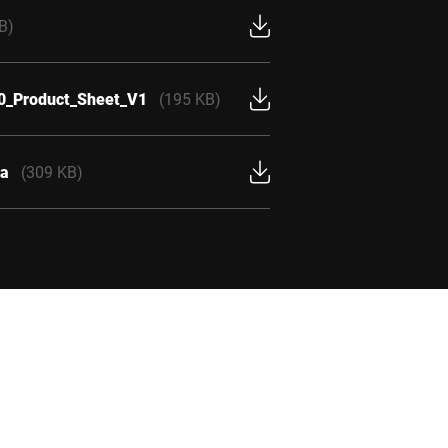
B)
 40_Product_Sheet_V1
(195 KB)
ba
(309 KB)