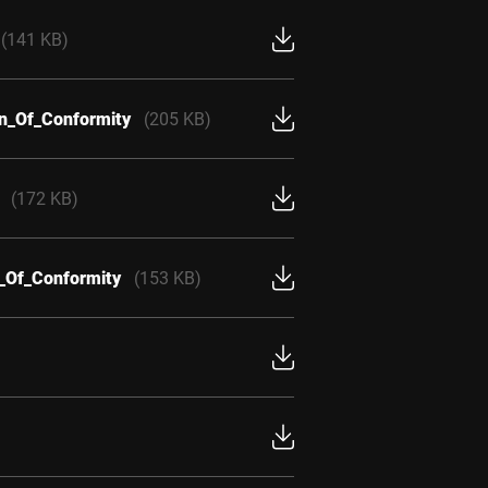
(141 KB)
on_Of_Conformity
(205 KB)
(172 KB)
n_Of_Conformity
(153 KB)