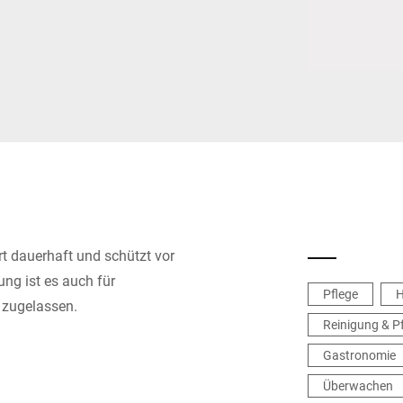
Schweiz
Türkei
Vereinigtes Königreich
rt dauerhaft und schützt vor
ng ist es auch für
Pflege
H
e zugelassen.
Reinigung & P
Gastronomie
Überwachen