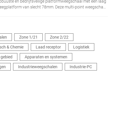
obuuste en bedrijfsveilige platformweegschaal met een laag
eegplatform van slecht 78mm. Deze multi-point weegschaal
oor de industrie is ontworpen voor diverse weegbereiken en
raaglasten tot 4000 kg. De iL Economy 4000F/MP biedt niet
lleen een onderhoudsvrije en slijtvaste werking, maar
arandeert ook langdurige hoge nauwkeurigheid voor al uw
eegbehoeften.
alen
Zone 1/21
Zone 2/22
isch & Chemie
Laad receptor
Logistiek
k gebied
Apparaten en systemen
egen
Industrieweegschalen
Industrie-PC