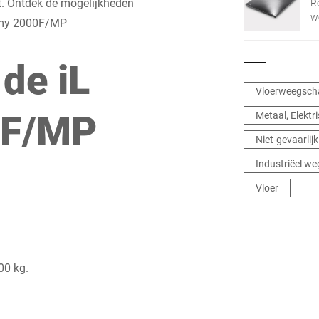
t. Ontdek de mogelijkheden
R
w
nomy 2000F/MP
v
d
de iL
a
g
w
Vloerweegsch
0F/MP
Metaal, Elektr
Niet-gevaarlij
Industriëel w
Vloer
00 kg.