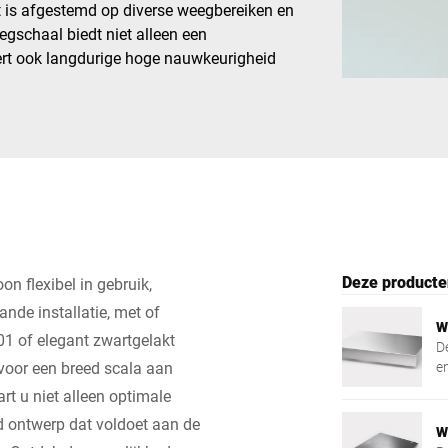
t is afgestemd op diverse weegbereiken en
gschaal biedt niet alleen een
Zwitserland
Turkije
ert ook langdurige hoge nauwkeurigheid
Verenigd Koninkrijk
Deze producte
 flexibel in gebruik,
nde installatie, met of
W
301 of elegant zwartgelakt
De
 voor een breed scala aan
en
t u niet alleen optimale
d ontwerp dat voldoet aan de
W