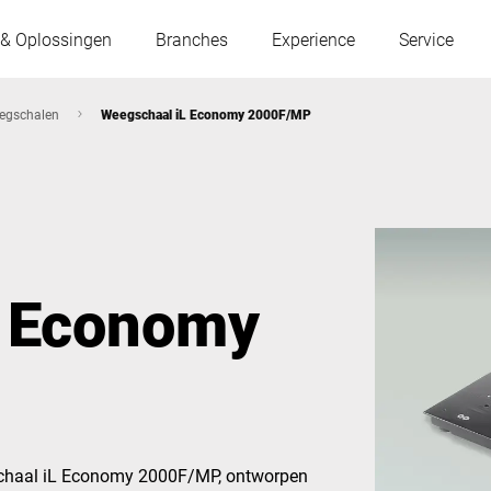
 & Oplossingen
Branches
Experience
Service
egschalen
Weegschaal iL Economy 2000F/MP
Oostenrijk
België
Frankrijk
Duitsland
L Economy
Hongarije
Italië
Polen
Portugal
Servië
Slowakije
gschaal iL Economy 2000F/MP, ontworpen