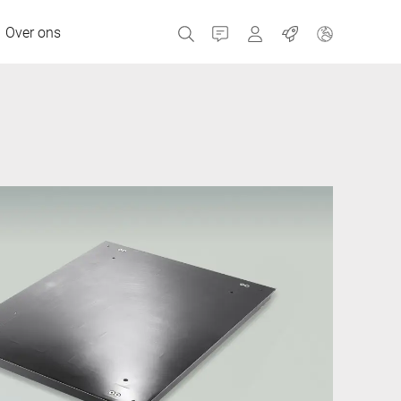
Over ons
Contact
Portals
Banen
MyBizerba Klantenpor
RefurBiz Shop
Tsjechische Republiek
Griekenland
Nederland
Rusland
Spanje