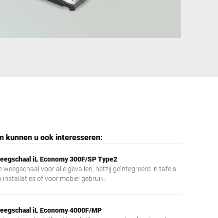
Oekraïne
n kunnen u ook interesseren:
eegschaal iL Economy 300F/SP Type2
 weegschaal voor alle gevallen, hetzij geïntegreerd in tafels
 installaties of voor mobiel gebruik.
eegschaal iL Economy 4000F/MP