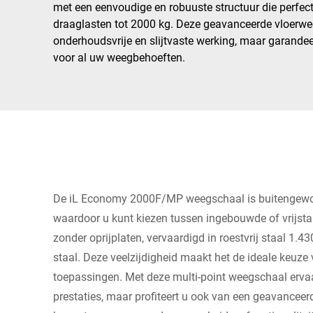
Afrika
met een eenvoudige en robuuste structuur die perfec
draaglasten tot 2000 kg. Deze geavanceerde vloerwee
onderhoudsvrije en slijtvaste werking, maar garande
Wereldwijde website
voor al uw weegbehoeften.
De iL Economy 2000F/MP weegschaal is buitengewoon
waardoor u kunt kiezen tussen ingebouwde of vrijstaa
zonder oprijplaten, vervaardigd in roestvrij staal 1.4
staal. Deze veelzijdigheid maakt het de ideale keuze
toepassingen. Met deze multi-point weegschaal ervaar
prestaties, maar profiteert u ook van een geavanceer