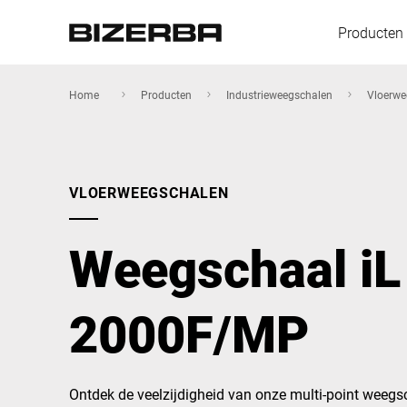
Producten
Home
Producten
Industrieweegschalen
Vloerwe
Europa
VLOERWEEGSCHALEN
Amerika
Weegschaal i
Azië
2000F/MP
Australië
Ontdek de veelzijdigheid van onze multi-point wee