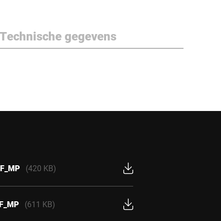
Technische gegevens
0F_MP
(420 KB)
0F_MP
(611 KB)