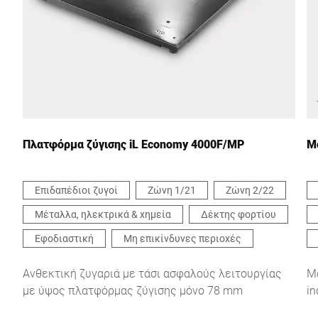
Χώρα *
Το μήνυμά σας προς εμάς *
Πλατφόρμα ζύγισης iL Economy 4000F/MP
Mo
Επιδαπέδιοι ζυγοί
Ζώνη 1/21
Ζώνη 2/22
Μέταλλα, ηλεκτρικά & χημεία
Δέκτης φορτίου
Επιβεβαιώνω ότι συμφωνώ με τη χρήση των δεδομένων μου
για να επεξεργαστώ αυτό το αίτημα. Περισσότερες
Εφοδιαστική
Μη επικίνδυνες περιοχές
πληροφορίες μπορούν να βρεθούν στο
Δήλωση προστασίας
δεδομένων
*
Ανθεκτική ζυγαριά με τάσι ασφαλούς λειτουργίας
Mo
με ύψος πλατφόρμας ζύγισης μόνο 78 mm
in
Anti-Robot Verification