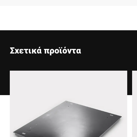
Εταιρεία *
E-mail *
Σχετικά προϊόντα
Τηλέφωνο *
Οδός *
Ταχυδρομικός κώδικας *
Πόλη *