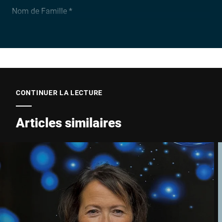
Nom de Famille *
Entreprise *
E-Mail *
CONTINUER LA LECTURE
Articles similaires
Téléphone *
Rue *
Code postal *