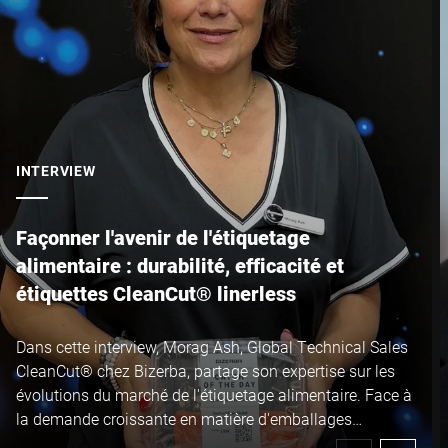
Ville *
Pays *
INTERVIEW
Votre demande *
Façonner l'avenir de l'étiquetage
alimentaire : durabilité, efficacité et
étiquettes CleanCut® linerless
Dans cette interview, Morag Ash, Global Technical Sales
CleanCut® chez Bizerba, partage son expertise sur les
Je confirme par la présente que j'accepte l'utilisation de mes
évolutions du marché de l'étiquetage alimentaire. Face à
données pour traiter cette demande De plus amples informations
la demande croissante en matière d'emballages
peuvent être trouvées dans le
Déclaration de protection des
durables et de technologies linerless, elle explique
données
*