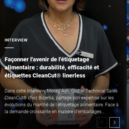
Ville *
Pays *
INTERVIEW
Votre demande *
Façonner l'avenir de l'étiquetage
alimentaire : durabilité, efficacité et
étiquettes CleanCut® linerless
Dans cette interview, Morag Ash, Global Technical Sales
CleanCut® chez Bizerba, partage son expertise sur les
Je confirme par la présente que j'accepte l'utilisation de mes
évolutions du marché de l'étiquetage alimentaire. Face à
données pour traiter cette demande De plus amples informations
la demande croissante en matière d'emballages
peuvent être trouvées dans le
Déclaration de protection des
durables et de technologies linerless, elle explique
données
*
comment les étiquettes linerless CleanCut® de Bizerba