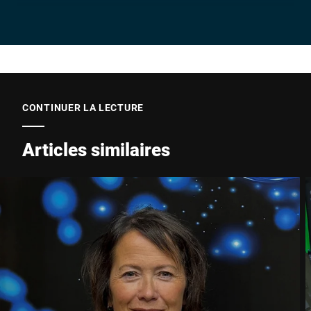
Entreprise *
E-Mail *
CONTINUER LA LECTURE
Articles similaires
Téléphone *
Rue *
Code postal *