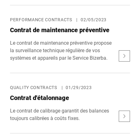
peuvent être trouvées dans le
Déclaration de protection des
données
*
PERFORMANCE CONTRACTS
|
02/05/2023
Contrat de maintenance préventive
Anti-Robot Verification
Click to start verification
Le contrat de maintenance préventive propose
Friendly
Captcha ⇗
la surveillance technique régulière de vos
systèmes et appareils par le Service Bizerba.
Envoyer
QUALITY CONTRACTS
|
01/29/2023
Contrat d'étalonnage
Le contrat de calibrage garantit des balances
toujours calibrées à coûts fixes.