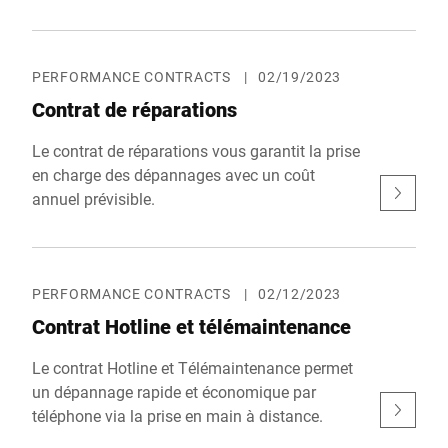
Code postal *
PERFORMANCE CONTRACTS
|
02/19/2023
Ville *
Contrat de réparations
Le contrat de réparations vous garantit la prise
Pays *
en charge des dépannages avec un coût
annuel prévisible.
Votre demande *
PERFORMANCE CONTRACTS
|
02/12/2023
Contrat Hotline et télémaintenance
Le contrat Hotline et Télémaintenance permet
un dépannage rapide et économique par
Je confirme par la présente que j'accepte l'utilisation de mes
téléphone via la prise en main à distance.
données pour traiter cette demande De plus amples informations