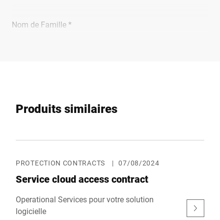
Nom de Famille *
Entreprise *
E-Mail *
Produits similaires
Téléphone *
PROTECTION CONTRACTS
|
07/08/2024
Service cloud access contract
Rue *
Operational Services pour votre solution
logicielle