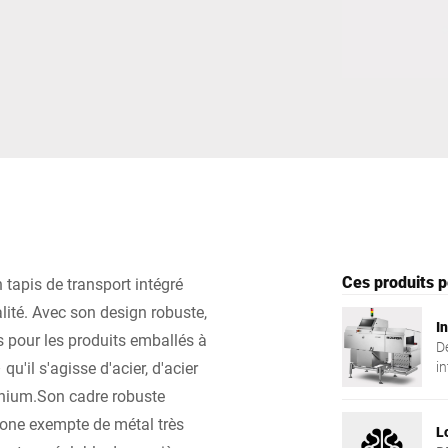
Suisse
Turquie
Royaume-Uni
Ces produits p
tapis de transport intégré
alité. Avec son design robuste,
I
s pour les produits emballés à
D
u'il s'agisse d'acier, d'acier
in
de
nium.Son cadre robuste
fl
zone exempte de métal très
L