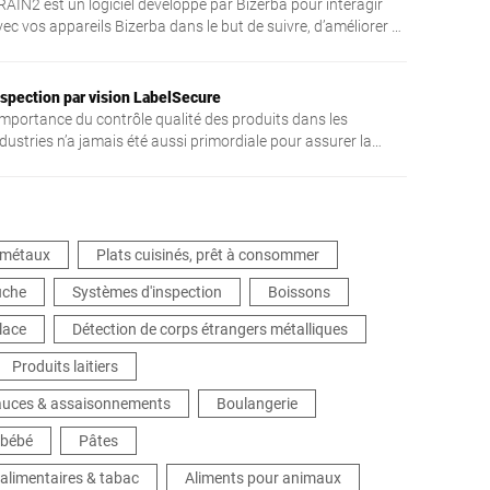
RAIN2 est un logiciel développé par Bizerba pour interagir
ec vos appareils Bizerba dans le but de suivre, d’améliorer et
e sécuriser votre production.
nspection par vision LabelSecure
'importance du contrôle qualité des produits dans les
dustries n’a jamais été aussi primordiale pour assurer la
onformité de l’emballage et des informations qui y sont
ssociées. D’autant plus que, dans certains domaines, la
alité de l’information est souvent un enjeu de 1er plan.
râce à de nouvelles technologies de scan d’étiquettes
erformantes, il est désormais possible de procéder à une
 métaux
Plats cuisinés, prêt à consommer
étection automatique des anomalies, ce qui limite les risques
uche
Systèmes d'inspection
Boissons
e mauvais étiquetage de prix ou d’erreurs d’impression. Ces
ystèmes d’inspection permettent de procéder à une
glace
Détection de corps étrangers métalliques
érification rapide, sans contact, des étiquettes apposées sur
es types d’emballages variés et rendent ainsi possible de
Produits laitiers
rantir un bon niveau de sécurité et de traçabilité tout au
sauces & assaisonnements
ong du processus de production.
Boulangerie
 bébé
Pâtes
limentaires & tabac
Aliments pour animaux