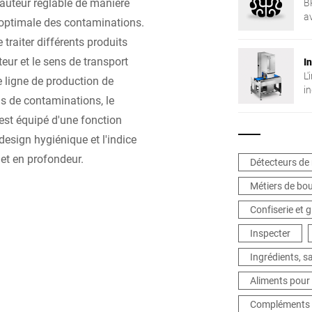
hauteur réglable de manière
B
av
n optimale des contaminations.
d
e traiter différents produits
teur et le sens de transport
I
L
 ligne de production de
in
as de contaminations, le
c
a
est équipé d'une fonction
qu
esign hygiénique et l'indice
G
 et en profondeur.
p
Détecteurs de
d
Métiers de bo
d
s
Confiserie et 
v
d
Inspecter
ga
Ingrédients, 
l
Aliments pour
Compléments a