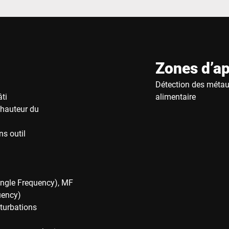
Zones d’ap
Détection des métaux
ti
alimentaire
 hauteur du
s outil
ingle Frequency), MF
uency)
rturbations