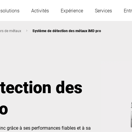
 solutions
Activités
Expérience
Services
Entr
urs de métaux
Système de détection des métaux iMD pro
L'Autriche
Belgique
France
Allemagne
tection des
Hongrie
Italie
o
Pologne
Portugal
Serbie
Slovaquie
c grâce à ses performances fiables et à sa