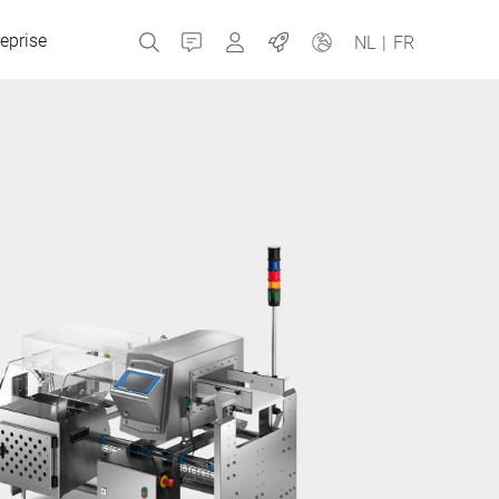
eprise
Contact
MyBizerba
Emplois
NL
|
FR
République tchèque
Grèce
Pays-Bas
Russie
Espagne