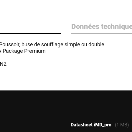
Données techniqu
 Poussoir, buse de soufflage simple ou double
ty Package Premium
IN2
Datasheet iMD_pro
(1 MB)