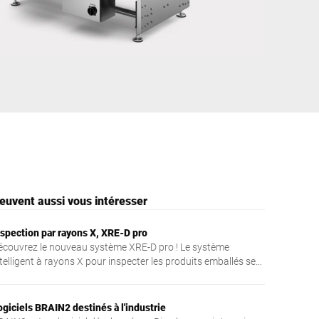
Ukraine
euvent aussi vous intéresser
nspection par rayons X, XRE-D pro
écouvrez le nouveau système XRE-D pro ! Le système
telligent à rayons X pour inspecter les produits emballés sert
 référence en matière de précision de la détection et de
exibilité de l'application.
ogiciels BRAIN2 destinés à l'industrie