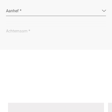
Aanhef *
Achternaam *
Bedrijf *
E-Mail *
Telefoon *
Straat *