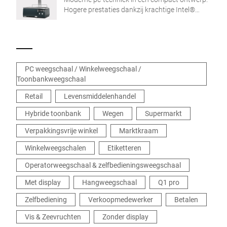
Hogere prestaties dankzij krachtige Intel®
Quad Core-processor en groot werkgeheugen.
PC weegschaal / Winkelweegschaal /
Toonbankweegschaal
Retail
Levensmiddelenhandel
Hybride toonbank
Wegen
Supermarkt
Verpakkingsvrije winkel
Marktkraam
Winkelweegschalen
Etiketteren
Operatorweegschaal & zelfbedieningsweegschaal
Met display
Hangweegschaal
Q1 pro
Zelfbediening
Verkoopmedewerker
Betalen
Vis & Zeevruchten
Zonder display