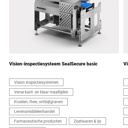
Stad *
Land *
Uw bericht aan ons *
Vision-inspectiesysteem SealSecure basic
Vi
Vision inspectiesystemen
Verse kant- en klaar maaltijden
Ik bevestig hierbij dat ik instem met het gebruik van mijn
gegevens om dit verzoek te verwerken Meer informatie is te
Kruiden, thee, ontbijtgranen
vinden in de
Verklaring van gegevensbescherming
*
Levensmiddelenhandel
Farmaceutische producten
Zoetwaren & Ijs
Anti-Robot Verification