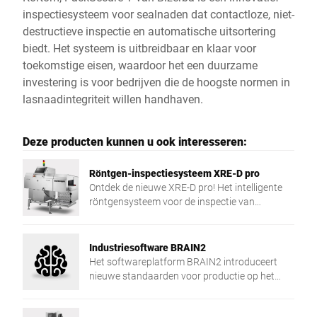
inspectiesysteem voor sealnaden dat contactloze, niet-
destructieve inspectie en automatische uitsortering
biedt. Het systeem is uitbreidbaar en klaar voor
toekomstige eisen, waardoor het een duurzame
investering is voor bedrijven die de hoogste normen in
lasnaadintegriteit willen handhaven.
Deze producten kunnen u ook interesseren:
Röntgen-inspectiesysteem XRE-D pro
Ontdek de nieuwe XRE-D pro! Het intelligente
röntgensysteem voor de inspectie van
verpakte producten stelt standaarden in
detectienauwkeurigheid en
toepassingsflexibiliteit.
Industriesoftware BRAIN2
Het softwareplatform BRAIN2 introduceert
nieuwe standaarden voor productie op het
gebied van centralisering, uitwisseling van
gegevens en veiligheid.