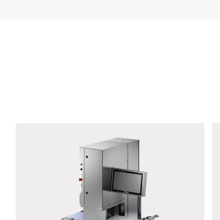
Bedrijf *
E-Mail *
Telefoon *
Straat *
Postcode *