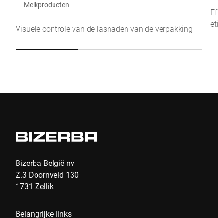
Click to start verification
Melkproducten
Ef
Friendly
Captcha ⇗
et
Visuele controle van de lasnaden van de verpakking
Indienen
Bizerba België nv
Z.3 Doornveld 130
1731 Zellik
Belangrijke links