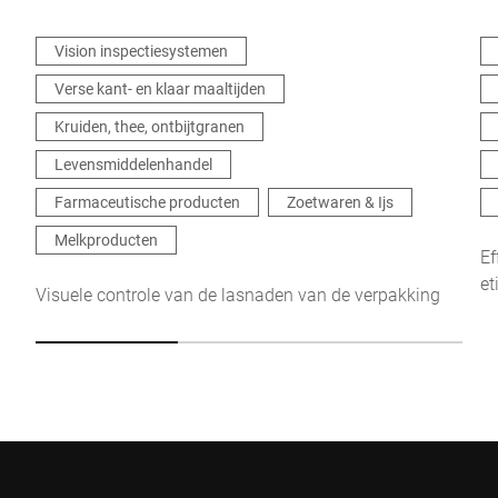
Vision inspectiesystemen
Verse kant- en klaar maaltijden
Kruiden, thee, ontbijtgranen
Levensmiddelenhandel
Farmaceutische producten
Zoetwaren & Ijs
Melkproducten
Ef
et
Visuele controle van de lasnaden van de verpakking