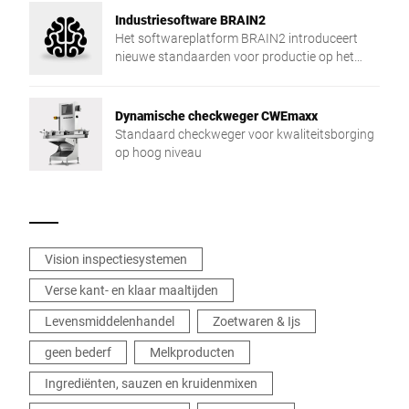
toepassingsflexibiliteit.
Industriesoftware BRAIN2
Het softwareplatform BRAIN2 introduceert
nieuwe standaarden voor productie op het
gebied van centralisering, uitwisseling van
gegevens en veiligheid.
Dynamische checkweger CWEmaxx
Standaard checkweger voor kwaliteitsborging
op hoog niveau
Vision inspectiesystemen
Verse kant- en klaar maaltijden
Levensmiddelenhandel
Zoetwaren & Ijs
geen bederf
Melkproducten
Ingrediënten, sauzen en kruidenmixen