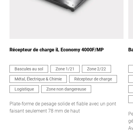
Pays *
Votre demande *
Récepteur de charge iL Economy 4000F/MP
Ba
Bascules au sol
Zone 1/21
Zone 2/22
Métal, Électrique & Chimie
Récepteur de charge
Je confirme par la présente que j'accepte l'utilisation de mes
données pour traiter cette demande De plus amples informations
Logistique
Zone non dangereuse
peuvent être trouvées dans le
Déclaration de protection des
données
*
Plate-forme de pesage solide et fiable avec un pont
faisant seulement 78 mm de haut
Pe
Anti-Robot Verification
gé
Click to start verification
Av
Friendly
Captcha ⇗