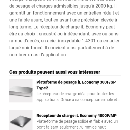
de pesage et charges admissibles jusqu'à 2000 kg. Il
garantit un fonctionnement avec un entretien réduit et
une faible usure, tout en ayant une précision élevée à
long terme. Le récepteur de charge iL Economy peut
être au choix : encastré ou indépendant, avec ou sans
rampe d'accès, en acier inoxydable 1.4301 ou en acier
laqué noir foncé. Il convient ainsi parfaitement à de
nombreux cas d'application.
Ces produits peuvent aussi vous intéresser
Plateforme de pesage iL Economy 300F/SP
Type2
Le récepteur de charge idéal pour toutes les
applications. Grâce à sa conception simple et
robuste, cette plateforme de pesage autonome
s'adapte à tous types d'applications, qu'elle
Récepteur de charge iL Economy 4000F/MP
soit intégrée dans un meuble, dans un système
Plate-forme de pesage solide et fiable avec un
ou utilisée pour des applications de pesage
pont faisant seulement 78 mm de haut
mobile.