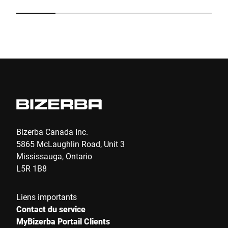
F3
ga
co
ar
Envoyer
le
de
Bizerba Canada Inc.
5865 McLaughlin Road, Unit 3
Mississauga, Ontario
L5R 1B8
Liens importants
Contact du service
MyBizerba Portail Clients