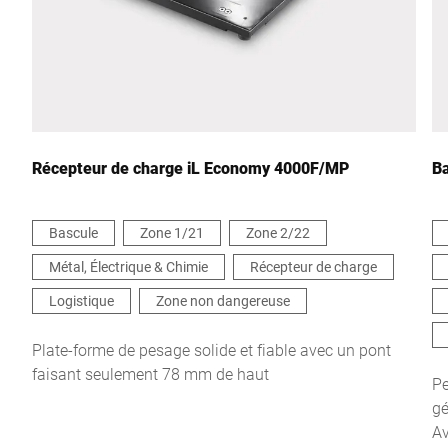
Pays *
Votre demande *
Récepteur de charge iL Economy 4000F/MP
Ba
Bascule
Zone 1/21
Zone 2/22
Métal, Électrique & Chimie
Récepteur de charge
Je confirme par la présente que j'accepte l'utilisation de mes
données pour traiter cette demande De plus amples informations
Logistique
Zone non dangereuse
peuvent être trouvées dans le
Déclaration de protection des
données
*
Plate-forme de pesage solide et fiable avec un pont
faisant seulement 78 mm de haut
Pe
Anti-Robot Verification
gé
Click to start verification
Av
Friendly
Captcha ⇗