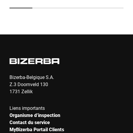
F3
ga
co
ar
Envoyer
le
de
Bizerba-Belgique S.A.
Z.3 Doornveld 130
1731 Zellik
Liens importants
Organisme d’inspection
Contact du service
MyBizerba Portail Clients