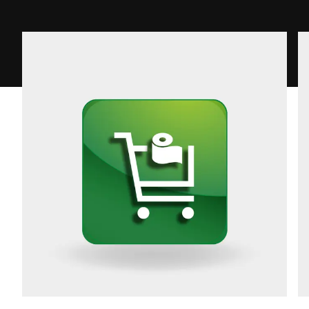
Téléphone *
Rue *
Code postal *
Ville *
Pays *
Votre demande *