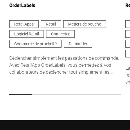
OrderLabels
R
RetailApps
Retail
Métiers de bouche
Logiciel Retail
Connecter
Je confirme par la présente que j'accepte l'utilisation de mes
données pour traiter cette demande De plus amples informations
Commerce de proximité
Demander
peuvent être trouvées dans le
Déclaration de protection des
données
*
Déclencher simplement les passations de commande.
Avec RetailApp OrderLabels, vous permettez à vos
L'
collaborateurs de déclencher tout simplement les
Anti-Robot Verification
re
passations de commande des étiquettes à partir de la
Click to start verification
en
balance.
Friendly
Captcha ⇗
av
Envoyer