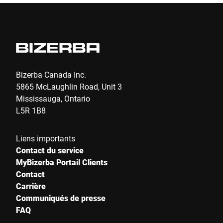
E-Mail *
Téléphone *
Bizerba Canada Inc.
5865 McLaughlin Road, Unit 3
Mississauga, Ontario
Rue *
L5R 1B8
Liens importants
Code postal *
Contact du service
MyBizerba Portail Clients
Contact
Carrière
Ville *
Communiqués de presse
FAQ
Pays *