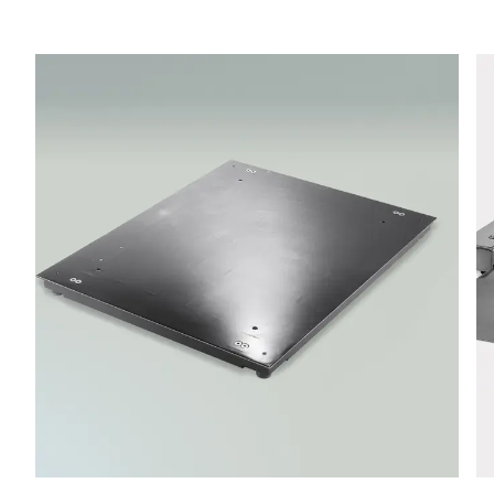
Telefon *
Strasse *
PLZ *
Stadt *
Land *
Ihre Nachricht an uns *