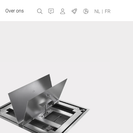
Over ons
Contact
MyBizerba
Jobs
NL
|
FR
Tsjechische Republiek
Griekenland
Nederland
Rusland
Spanje