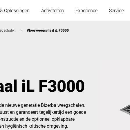
 & Oplossingen
Activiteiten
Experience
Service
egschalen
Vloerweegschaal iL F3000
Oostenrijk
België
Frankrijk
Duitsland
al iL F3000
Hongarije
Italië
n de nieuwe generatie Bizerba weegschalen.
Polen
Portugal
uust en garandeert tegelijkertijd een goede
constructie en de optioneel opklapbare
Servië
Slowakije
en hygiënisch kritische omgeving.