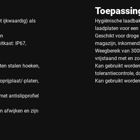
Toepassin
t ijkwaardig) als
Hygiënische laadba
laadplaten voor een 
en
Geschikt voor drog
tkast: IP67,
magazijn, inkomende
Weegbereik van 300
vrijstaand met en zo
ten stalen hoeken,
Kan gebruikt worden
tolerantiecontrole, d
prijplaat/-platen,
Kan gebruikt worden
et antislipprofiel
 afwijken en zijn