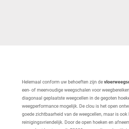
Afrika
Wereldwijde website
Helemaal conform uw behoeften zijn de
vloerweegsc
een- of meervoudige weegschalen voor weegbereiken 
diagonaal geplaatste weegcellen in de gegoten hoek
weegperformance mogelijk. De clou is het open ontwer
goede zichtbaarheid van de weegcellen, maar is ook 
reinigingsvriendelijk. Door de open hoeken en afnee