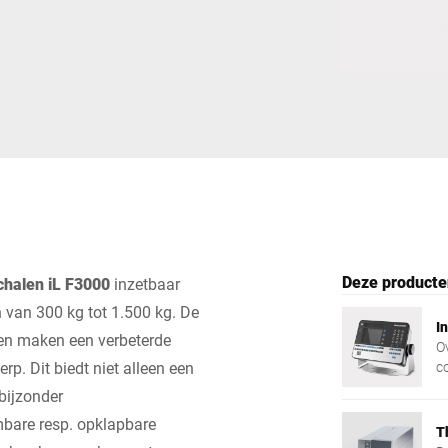
Zwitserland
Turkije
Verenigd Koninkrijk
Deze producte
halen iL F3000
inzetbaar
van 300 kg tot 1.500 kg. De
I
en maken een verbeterde
O
p. Dit biedt niet alleen een
co
bijzonder
mbare resp. opklapbare
T