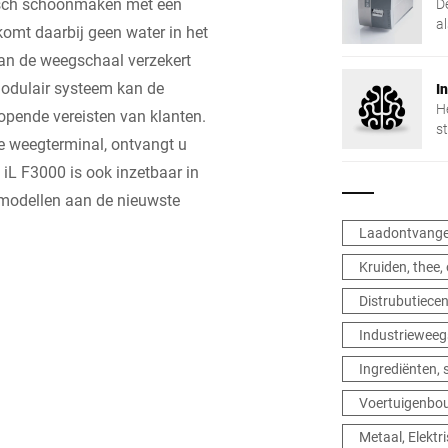
isch schoonmaken met een
D
a
komt daarbij geen water in het
ve
van de weegschaal verzekert
modulair systeem kan de
I
H
pende vereisten van klanten.
s
e weegterminal, ontvangt u
u
iL F3000 is ook inzetbaar in
-modellen aan de nieuwste
Laadontvange
Kruiden, thee,
Distrubutiece
Industrieweeg
Ingrediënten,
Voertuigenbo
Metaal, Elektr