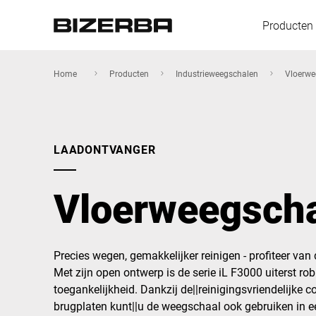
Producten
Home
Producten
Industrieweegschalen
Vloerwe
Europa
LAADONTVANGER
Amerika
Vloerweegscha
Azië
Precies wegen, gemakkelijker reinigen - profiteer va
Met zijn open ontwerp is de serie iL F3000 uiterst rob
Australië
toegankelijkheid. Dankzij de||reinigingsvriendelijke 
brugplaten kunt||u de weegschaal ook gebruiken in e