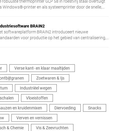
e robuuste thermoprinter GLP 58 in roestvrij staal overtuigt
ls Windows®-printer en als systeemprinter door de snelle,
ilige verwerking en zijn multifunctionaliteit
ndustriesoftware BRAIN2
et softwareplatform BRAIN2 introduceert nieuwe
tandaarden voor productie op het gebied van centralisering,
itwisseling van gegevens en veiligheid.
r
Verse kant- en klaar maaltijden
 ontbijtgranen
Zoetwaren & Ijs
ntum
Industriëel wegen
schalen
Vloeistoffen
 sauzen en kruidenmixen
Diervoeding
Snacks
uw
Verven en vernissen
isch & Chemie
Vis & Zeevruchten