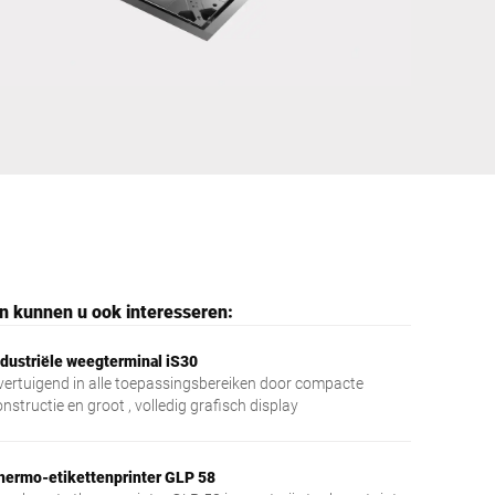
Oekraïne
n kunnen u ook interesseren:
ndustriële weegterminal iS30
vertuigend in alle toepassingsbereiken door compacte
nstructie en groot , volledig grafisch display
hermo-etikettenprinter GLP 58