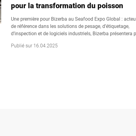
pour la transformation du poisson
Une première pour Bizerba au Seafood Expo Global : acteu
de référence dans les solutions de pesage, d’étiquetage,
d’inspection et de logiciels industriels, Bizerba présentera 
toute première fois son large portefeuille de produits et ser
Publié sur 16.04.2025
du salon incontournable à Barcelone. Du 6 au 8 mai 2025, 
Bizerba dans le Hall 3 (Stand 3LL803) pour découvrir des
technologies de fin de ligne de dernière génération, spéci
conçues pour répondre aux exigences élevées de la transf
des poissons et fruits de mer — avec un accent particulier s
sécurité des produits, la traçabilité, la durabilité et l’efficaci