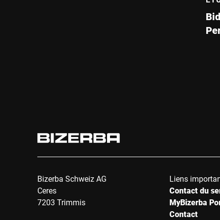
Bid
Pe
ma
op
Bizerba Schweiz AG
Liens importa
Ceres
Contact du se
7203 Trimmis
MyBizerba Por
Contact