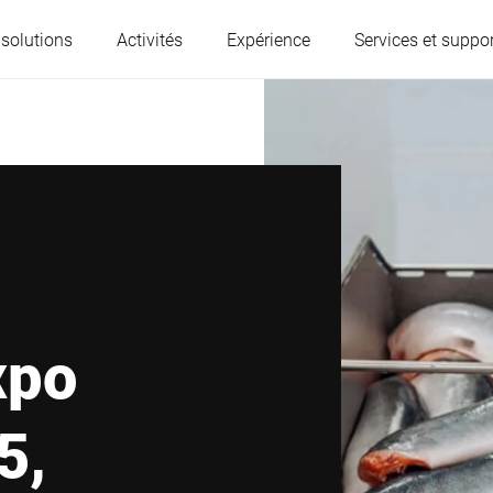
 solutions
Activités
Expérience
Services et suppor
L'Autriche
Belgique
France
Allemagne
Hongrie
Italie
xpo
Pologne
Portugal
5,
Serbie
Slovaquie