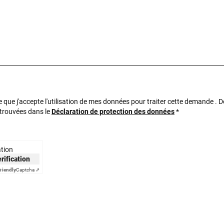
e que j'accepte l'utilisation de mes données pour traiter cette demande . 
 trouvées dans le
Déclaration de protection des données
*
ation
erification
riendly
Captcha ⇗