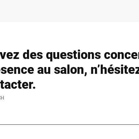
avez des questions conce
sence au salon, n’hésite
tacter.
CH