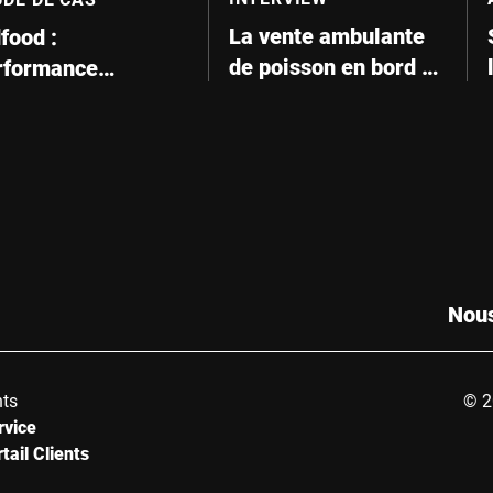
La vente ambulante
food :
de poisson en bord de
rformance
mer
ximale, hygiène
timale
Nous
nts
© 2
rvice
tail Clients