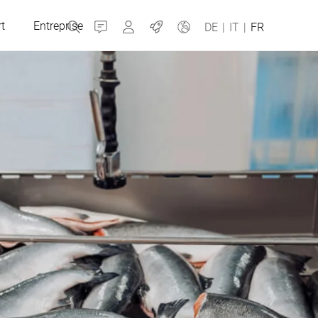
t
Entreprise
Contact
MyBizerba
Jobs
DE
|
IT
|
FR
République tchèque
Grèce
Pays-Bas
Russie
Espagne