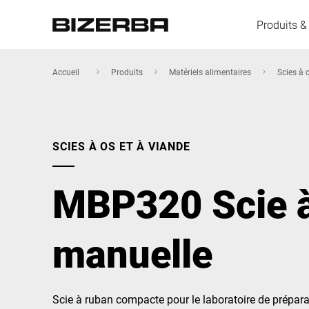
Produits &
Accueil
Produits
Matériels alimentaires
Scies à 
L'Europe
SCIES À OS ET À VIANDE
Amérique
MBP320 Scie 
Asie
manuelle
Australie
Scie à ruban compacte pour le laboratoire de prépara