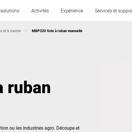
 solutions
Activités
Expérience
Services et suppor
os et à viande
MBP320 Scie à ruban manuelle
L'Autriche
Belgique
France
Allemagne
à ruban
Hongrie
Italie
Pologne
Portugal
Serbie
Slovaquie
tion ou les industries agro. Découpe et