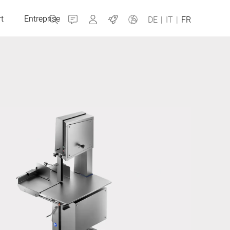
t
Entreprise
Contact
MyBizerba
Jobs
DE
|
IT
|
FR
République tchèque
Grèce
Pays-Bas
Russie
Espagne