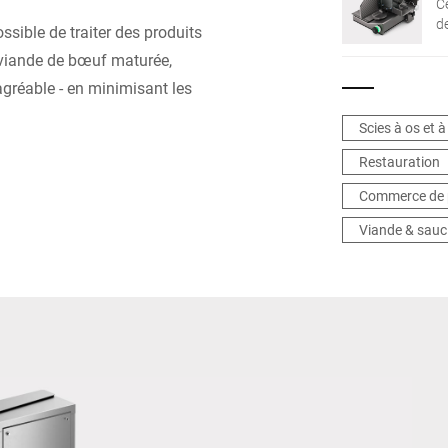
C
é
d
sible de traiter des produits
l
S
 viande de bœuf maturée,
c
ch
agréable - en minimisant les
c
qu
Scies à os et 
i
Restauration
p
d
Commerce de 
i
Viande & sauc