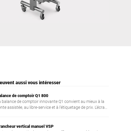
Ukraine
euvent aussi vous intéresser
alance de comptoir Q1 800
a balance de comptoir innovante Q1 convient au mieux à la
nte assistée, au libre-service et à l'étiquetage de prix. L'écran
ctile capacitif avec son interface graphique intuitive permet
votre équipe d'utiliser la balance Q1 de manière à la fois
mple et efficace. Le plateau de charge très plat permet à la
rancheur vertical manuel VSP
lientèle d'avoir une vue optimale sur la marchandise. Votre