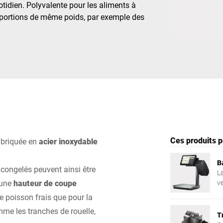
tidien. Polyvalente pour les aliments à
de portions de même poids, par exemple des
Suisse
Turquie
Royaume-Uni
Ces produits p
briquée en
acier inoxydable
B
 congelés peuvent ainsi être
L
 une
hauteur de coupe
ve
ta
le poisson frais que pour la
à 
me les tranches de rouelle,
si
T
c