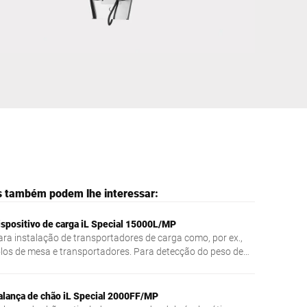
Ucrânia
s também podem lhe interessar:
ispositivo de carga iL Special 15000L/MP
ara instalação de transportadores de carga como, por ex.,
olos de mesa e transportadores. Para detecção do peso de
iversos materiais de pesagem.
alança de chão iL Special 2000FF/MP