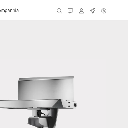
ompanhia
Contato
MyBizerba
Empregos
República Checa
Grécia
Holanda
Rússia
Espanha