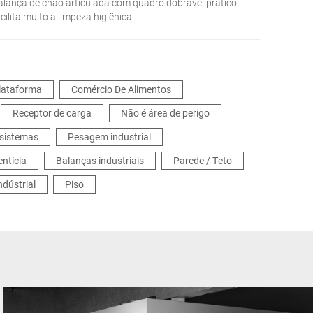
alança de chão articulada com quadro dobrável prático -
cilita muito a limpeza higiênica.
lataforma
Comércio De Alimentos
Receptor de carga
Não é área de perigo
 sistemas
Pesagem industrial
entícia
Balanças industriais
Parede / Teto
dústrial
Piso