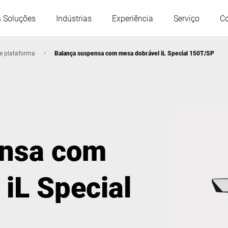
& Soluções
Indústrias
Experiência
Serviço
C
e plataforma
Balança suspensa com mesa dobrável iL Special 150T/SP
Áustria
Bélgica
França
Alemanha
ensa com
Hungria
Itália
iL Special
Polônia
Portugal
Serbia
Eslováquia