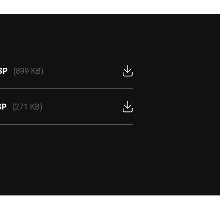
SP
(899 KB)
SP
(271 KB)