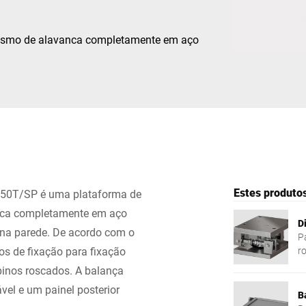
Suíça
Turquia
ismo de alavanca completamente em aço
Reino Unido
Estes produto
150T/SP é uma plataforma de
ca completamente em aço
D
 na parede. De acordo com o
P
tos de fixação para fixação
r
d
pinos roscados. A balança
el e um painel posterior
B