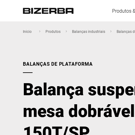
Produtos 
Inicio
Produtos
Balanças industriais
Balanças d
Europa
BALANÇAS DE PLATAFORMA
América
Balança susp
Ásia
mesa dobrável 
Austrália
150T/SP