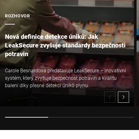
ROZHOVOR
Nová definice detekce úniků: Jak
LeakSecure zvyšuje standardy bezpečnosti
potravin
Carole Besnardová představuje LeakSecure – inovativní
systém, který zvyšuje bezpečnost potravin a kvalitu
balení díky přesné detekci úniků plynu.