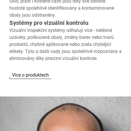
Sklo, plast i kostěné části jsou díky své odlišné
hustotě spolehlivě identifikovány a kontaminované
obaly jsou odstraněny.
Systémy pro vizuální kontrolu
Vizuální inspekční systémy odhalují více - netěsné
uzávěry, poškozené obaly, změny barev nebo tvarů
produktů, chybně aplikované nebo zcela chybějící
etikety. Tyto a další vady jsou spolehlivě rozpoznány a
eliminovány díky precizní vizuální kontrole.
Více o produktech