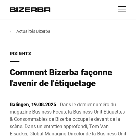
Contact
retour
Actualités Bizerba
MyBizerba
Produits & solutions
L'Europe
Emplois
INSIGHTS
fr
Amérique
Activités
Comment Bizerba façonne
Asie
l'avenir de l'étiquetage
Expérience
Australie
Balingen, 19.08.2025
| Dans le dernier numéro du
Service
magazine Business Focus, la Business Unit Etiquettes
& Consommables de Bizerba occupe le devant de la
Afrique
scène. Dans un entretien approfondi, Tom Van
Entreprise
Elsacker, Global Managing Director de la Business Unit