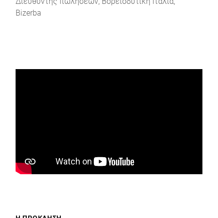
Διευθυντής πωλήσεων, Βορειοδυτική Ιταλία,
Bizerba
Η ΠΡΌΚΛΗΣΗ