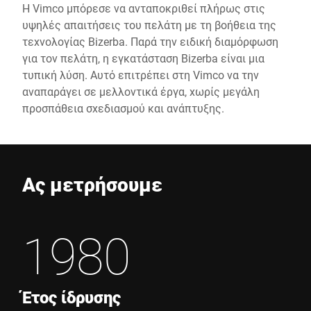
Η Vimco μπόρεσε να ανταποκριθεί πλήρως στις
υψηλές απαιτήσεις του πελάτη με τη βοήθεια της
τεχνολογίας Bizerba. Παρά την ειδική διαμόρφωση
για τον πελάτη, η εγκατάσταση Bizerba είναι μια
τυπική λύση. Αυτό επιτρέπει στη Vimco να την
αναπαράγει σε μελλοντικά έργα, χωρίς μεγάλη
προσπάθεια σχεδιασμού και ανάπτυξης.
Ας μετρήσουμε
1980
Έτος ίδρυσης