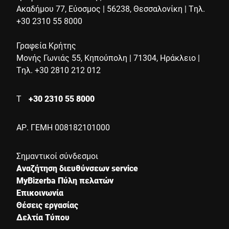
Ακαδήμου 77, Εύοσμος | 56238, Θεσσαλονίκη | Τηλ.
+30 2310 55 8000
Γραφεία Κρήτης
Μονής Γωνιάς 55, Κηπούπολη | 71304, Ηράκλειο |
Επιβεβαιώνω ότι συμφωνώ με τη χρήση των δεδομένων μου
Τηλ. +30 2810 212 012
για να επεξεργαστώ αυτό το αίτημα. Περισσότερες
πληροφορίες μπορούν να βρεθούν στο
Δήλωση προστασίας
δεδομένων
*
Τ
+30 2310 55 8000
ΑΡ. ΓΕΜΗ 008182101000
Anti-Robot Verification
Click to start verification
Friendly
Captcha ⇗
Σημαντικοί σύνδεσμοι
Αναζήτηση διευθύνσεων service
MyBizerba Πύλη πελατών
Επικοινωνία
Υποβολή
Θέσεις εργασίας
Δελτία Τύπου