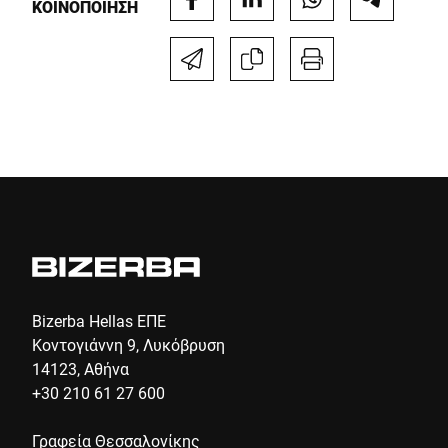
ΚΟΙΝΟΠΟΙΗΣΗ
Τηλέφωνο *
Οδός *
Ταχυδρομικός κώδικας *
Πόλη *
Χώρα *
Bizerba Hellas ΕΠΕ
Κοντογιάννη 9, Λυκόβρυση
14123, Αθήνα
+30 210 61 27 600
Το μήνυμά σας προς εμάς *
Γραφεία Θεσσαλονίκης