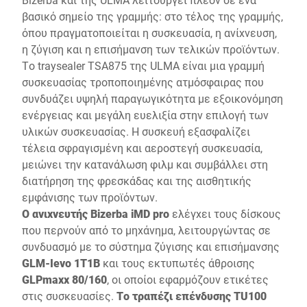
βασικό σημείο της γραμμής: στο τέλος της γραμμής,
όπου πραγματοποιείται η συσκευασία, η ανίχνευση,
η ζύγιση και η επισήμανση των τελικών προϊόντων.
Το traysealer TSA875 της ULMA είναι μια γραμμή
συσκευασίας τροποποιημένης ατμόσφαιρας που
συνδυάζει υψηλή παραγωγικότητα με εξοικονόμηση
ενέργειας και μεγάλη ευελιξία στην επιλογή των
υλικών συσκευασίας. Η συσκευή εξασφαλίζει
τέλεια σφραγισμένη και αεροστεγή συσκευασία,
μειώνει την κατανάλωση φιλμ και συμβάλλει στη
διατήρηση της φρεσκάδας και της αισθητικής
εμφάνισης των προϊόντων.
Ο ανιχνευτής Bizerba iMD pro
ελέγχει τους δίσκους
που περνούν από το μηχάνημα, λειτουργώντας σε
συνδυασμό με το σύστημα ζύγισης και επισήμανσης
GLM-Ievo 1T1B
και τους εκτυπωτές άθροισης
GLPmaxx 80/160
, οι οποίοι εφαρμόζουν ετικέτες
στις συσκευασίες.
Το τραπέζι επένδυσης TU100