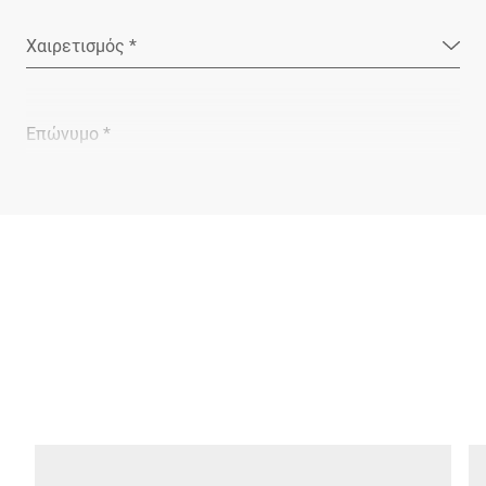
Χαιρετισμός *
Επώνυμο *
Εταιρεία *
E-mail *
Τηλέφωνο *
Οδός *