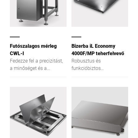
terhelés esetén is pontos
mérlegelési eredményt
nyújtanak. A számos
modellnek és
lehetőségnek
köszönhetően egyedi
Futószalagos mérleg
Bizerba iL Economy
megoldásokat alakíthat
CWL-I
4000F/MP teherfelvevő
ki.
Fedezze fel a precizitást,
Robusztus és
a minőséget és a
funkcióbiztos
maximális tervezési
platformmérleg 78 mm
szabadságot:
mérlegváz-magassággal
Rozsdamentes acél
vázával és magas IP65-
ös védettségével a CWL-I
tökéletesen megfelel az
igényes ipari
követelményeknek. Ez az
igazolható ellenőrző vagy