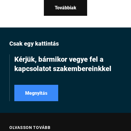
egyszerűbb tisztítás.
berendezésekbe szerelve,
Továbbiak
vagy mobil
felhasználáshoz.
Csak egy kattintás
Kérjük, bármikor vegye fel a
kapcsolatot szakembereinkkel
Megnyitás
OLVASSON TOVÁBB