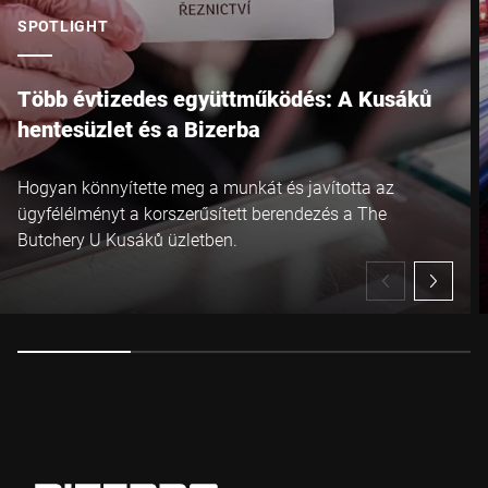
SPOTLIGHT
Több évtizedes együttműködés: A Kusáků
hentesüzlet és a Bizerba
Hogyan könnyítette meg a munkát és javította az
ügyfélélményt a korszerűsített berendezés a The
Butchery U Kusáků üzletben.