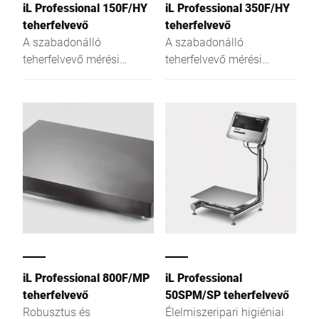
iL Professional 150F/HY
iL Professional 350F/HY
teherfelvevő
teherfelvevő
A szabadonálló
A szabadonálló
teherfelvevő mérési
teherfelvevő mérési
tartományának nagy
tartományának nagy
felbontásával és alacsony
felbontásával és alacsony
kivitelével egy igazán
kivitelével egy igazán
meggyőző egy-, két- vagy
meggyőző egy-, két- vagy
többosztású mérleg.
többosztású mérleg.
iL Professional 800F/MP
iL Professional
teherfelvevő
50SPM/SP teherfelvevő
Robusztus és
Élelmiszeripari higiéniai