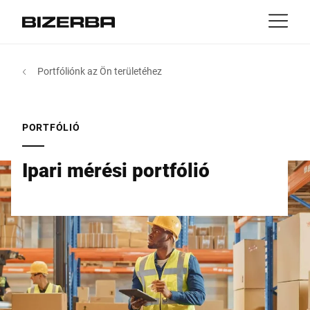
Kapcsolatfelvétel
vissza
Portfóliónk az Ön területéhez
MyBizerba
Termékek & megoldások
Európa
Munkahelyek
PORTFÓLIÓ
hu
Amerika
Iparágak
Ipari mérési portfólió
Ázsia
Tapasztalat
Ausztrália
Szolgáltatás
Afrika
Vállalat