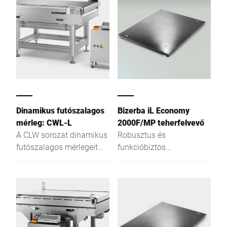
Dinamikus futószalagos
Bizerba iL Economy
mérleg: CWL-L
2000F/MP teherfelvevő
A CLW sorozat dinamikus
Robusztus és
futószalagos mérlegeit
funkcióbiztos
speciálisan a logisztikai
platformmérleg 78 mm
ágazat követleményeihez
mérlegváz-magassággal
tervezték. A hitelesített
súlyellenőrző vagy
súlymérő mérlegek nagy
sebesség vagy fokozott