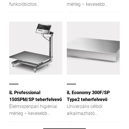
funkcióbiztos
mérleg – kevesebb
platformmérleg 81 mm
megtelepedési hely a
mérlegváz-magassággal
baktériumok számára és
egyszerűbb tisztítás.
iL Professional
iL Economy 300F/SP
150SPM/SP teherfelvevő
Type2 teherfelvevő
Élelmiszeripari higiéniai
Univerzális célból
mérleg – kevesebb
alkalmazható
megtelepedési hely a
teherfelvevő, akár
baktériumok számára és
asztalokba, akár