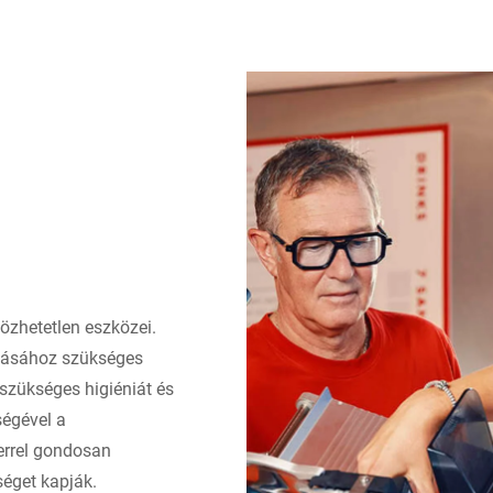
özhetetlen eszközei.
tásához szükséges
zükséges higiéniát és
ségével a
errel gondosan
séget kapják.