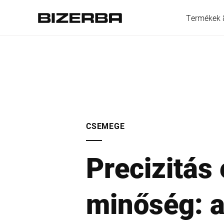
Termékek 
Európa
Amerika
CSEMEGE
Precizitás 
Ázsia
minőség: 
Ausztrália