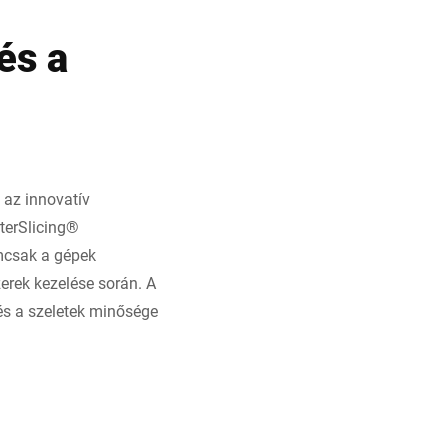
és a
 az innovatív
terSlicing®
emcsak a gépek
zerek kezelése során. A
 és a szeletek minősége