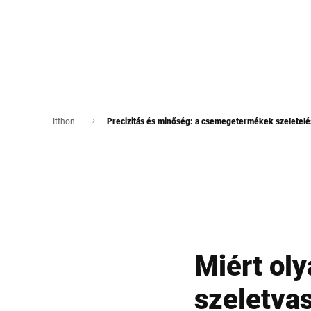
Itthon
Precizitás és minőség: a csemegetermékek szeletel
Miért oly
szeletva