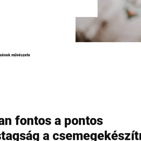
ésének művészete
an fontos a pontos
stagság a csemegekészí