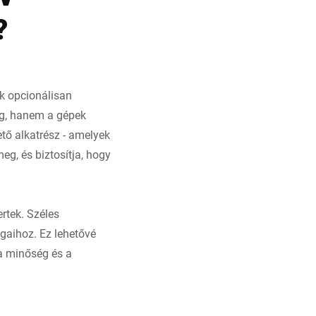
?
ek opcionálisan
eg, hanem a gépek
ető alkatrész - amelyek
g, és biztosítja, hogy
rtek. Széles
gaihoz. Ez lehetővé
 a minőség és a