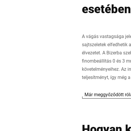
esetében
A vágás vastagsága jele
sajtszeletek elfedhetik 
élvezetet. A Bizerba sz
finombeállítás 0 és 3 
követelményeihez. Az in
teljesítményt, így még a
Már meggyőződött ról
Hogyan k