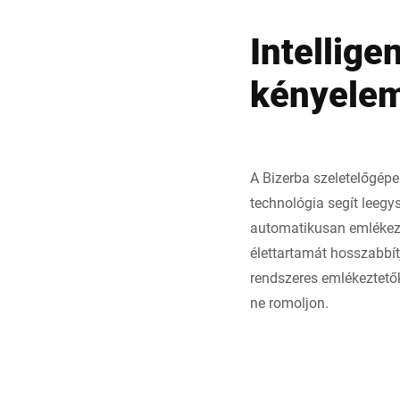
Intellige
kényele
A Bizerba szeletelőgépe
technológia segít leeg
automatikusan emlékezt
élettartamát hosszabbít
rendszeres emlékeztetők
ne romoljon.