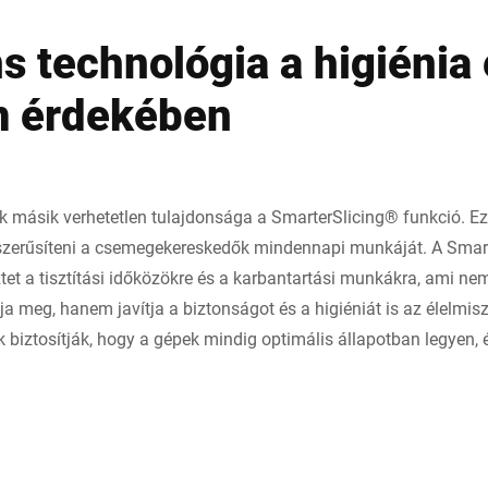
ns technológia a higiénia 
m érdekében
k másik verhetetlen tulajdonsága a SmarterSlicing® funkció. Ez
yszerűsíteni a csemegekereskedők mindennapi munkáját. A Smar
et a tisztítási időközökre és a karbantartási munkákra, ami n
ja meg, hanem javítja a biztonságot és a higiéniát is az élelmis
 biztosítják, hogy a gépek mindig optimális állapotban legyen,