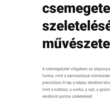
csemeget
Afrika
szeletelés
Globális weboldal
művészete
A csemegeüzlet világában az alapany
fontos, mint a bemutatásuk művészete.
precizitása itt lép a képbe, lehetővé té
mint a kolbász, a sonka, a sajt, a gyü
rendkívül pontos szeletelését.