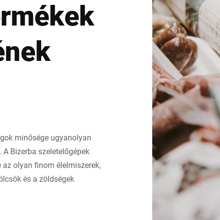
ermékek
Svájc
Törökország
ének
Egyesült Királyság
agok minősége ugyanolyan
 A Bizerba szeletelőgépek
ve az olyan finom élelmiszerek,
mölcsök és a zöldségek