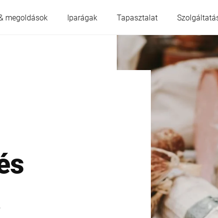
& megoldások
Iparágak
Tapasztalat
Szolgáltatá
Ausztria
Belgium
Franciaország
Németország
Magyarország
Olaszország
és
Lengyelország
Portugália
a
Szerbia
Szlovákia