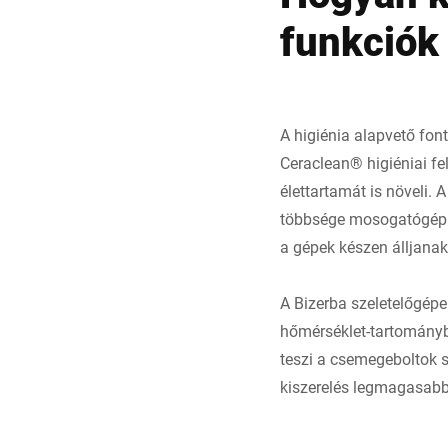
funkciók 
A higiénia alapvető fon
Ceraclean® higiéniai fe
élettartamát is növeli.
többsége mosogatógépben
a gépek készen álljanak
A Bizerba szeletelőgépe
hőmérséklet-tartományba
teszi a csemegeboltok s
kiszerelés legmagasabb 