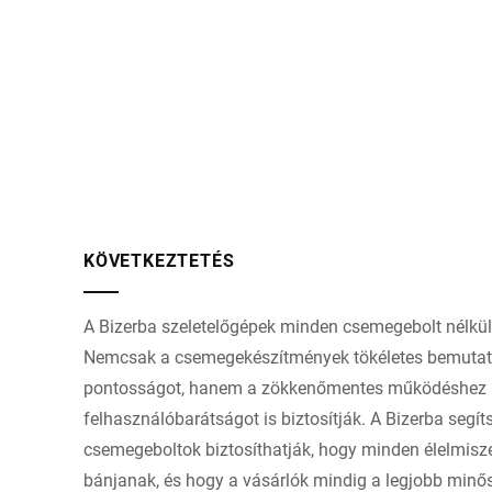
KÖVETKEZTETÉS
A Bizerba szeletelőgépek minden csemegebolt nélkül
Nemcsak a csemegekészítmények tökéletes bemuta
pontosságot, hanem a zökkenőmentes működéshez s
felhasználóbarátságot is biztosítják. A Bizerba segít
csemegeboltok biztosíthatják, hogy minden élelmisz
bánjanak, és hogy a vásárlók mindig a legjobb minő