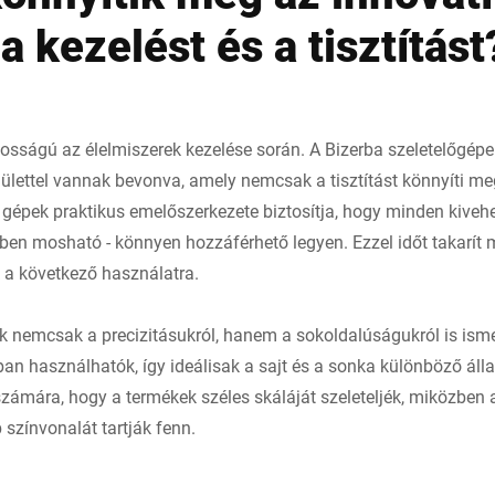
a kezelést és a tisztítást
tosságú az élelmiszerek kezelése során. A Bizerba szeletelőgép
lülettel vannak bevonva, amely nemcsak a tisztítást könnyíti m
 A gépek praktikus emelőszerkezete biztosítja, hogy minden kiveh
 mosható - könnyen hozzáférhető legyen. Ezzel időt takarít me
 a következő használatra.
k nemcsak a precizitásukról, hanem a sokoldalúságukról is isme
n használhatók, így ideálisak a sajt és a sonka különböző álla
zámára, hogy a termékek széles skáláját szeleteljék, miközben
színvonalát tartják fenn.