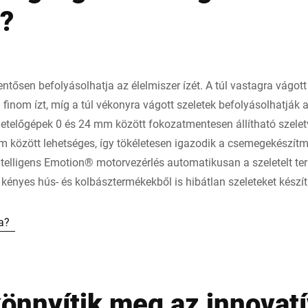
?
ntősen befolyásolhatja az élelmiszer ízét. A túl vastagra vágott
a finom ízt, míg a túl vékonyra vágott szeletek befolyásolhatják a
eletelőgépek 0 és 24 mm között fokozatmentesen állítható szele
mm között lehetséges, így tökéletesen igazodik a csemegekészí
telligens Emotion® motorvezérlés automatikusan a szeletelt ter
 kényes hús- és kolbásztermékekből is hibátlan szeleteket készít
a?
önnyítik meg az innovatí