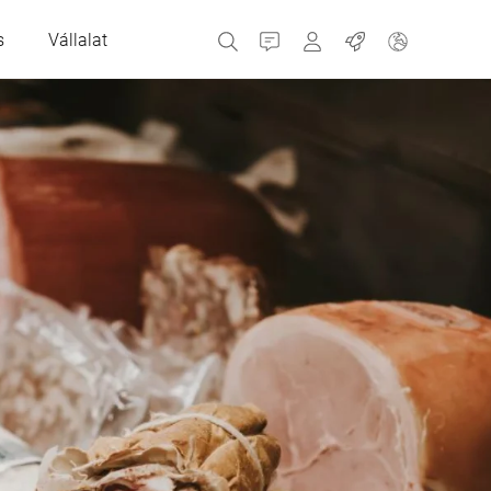
s
Vállalat
Kapcsolatfelvétel
MyBizerba
Munkahelyek
Cseh Köztársaság
Görögország
Hollandia
Oroszország
Spanyolország