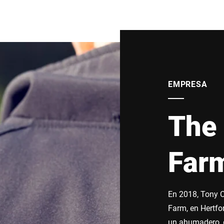
EMPRESA
The
Far
En 2018, Tony C
Farm, en Hertfor
un ahumadero, 