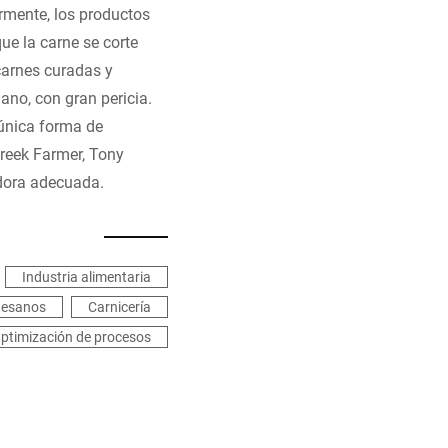
ormente, los productos
e la carne se corte
carnes curadas y
ano, con gran pericia.
 única forma de
reek Farmer, Tony
adora adecuada.
Industria alimentaria
tesanos
Carnicería
ptimización de procesos