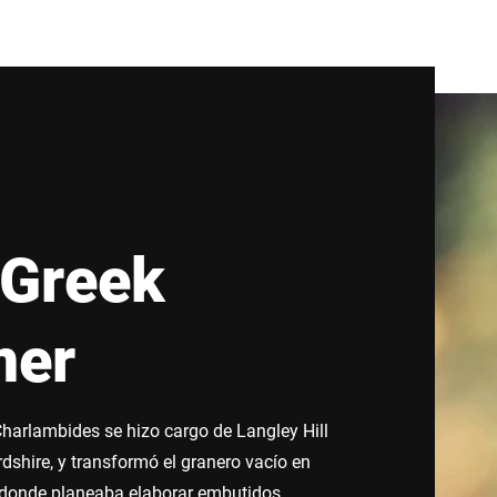
 Greek
mer
harlambides se hizo cargo de Langley Hill
dshire, y transformó el granero vacío en
donde planeaba elaborar embutidos