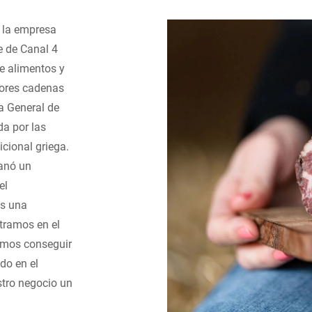
 la empresa
ie de Canal 4
e alimentos y
yores cadenas
ra General de
a por las
cional griega.
ganó un
el
Es una
ntramos en el
amos conseguir
do en el
stro negocio un