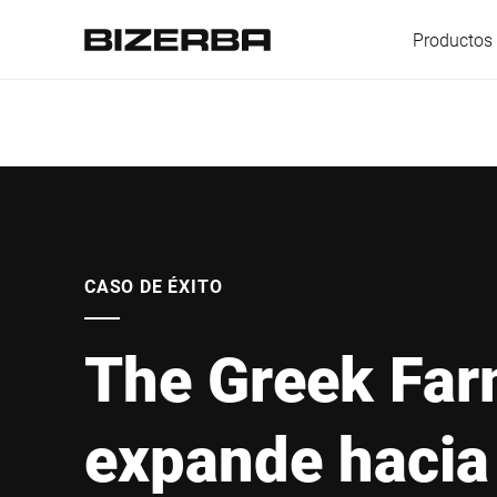
Productos 
Europa
America
CASO DE ÉXITO
The Greek Far
Asia
expande hacia
Australia