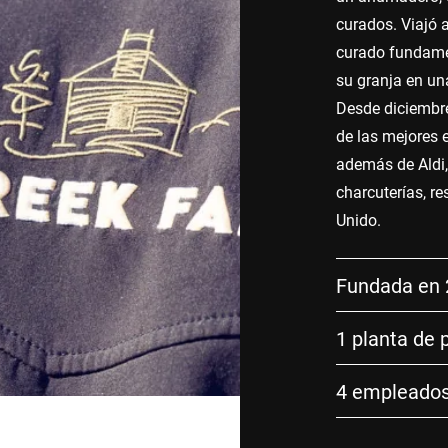
curados. Viajó 
curado fundamen
su granja en un
Desde diciembre
de las mejores e
además de Aldi, 
charcuterías, r
Unido.
Fundada en
1 planta de 
4 empleado