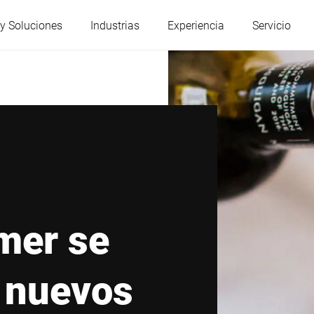
y Soluciones
Industrias
Experiencia
Servicio
Austria
Bélgica
Francia
Alemania
Hungría
Italia
mer se
Polonia
Portugal
 nuevos
Serbia
Eslovaquia