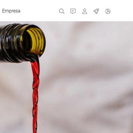
Empresa
Contacto
MyBizerba
Trabajos
República Checa
Grecia
Países Bajos
Rusia
España