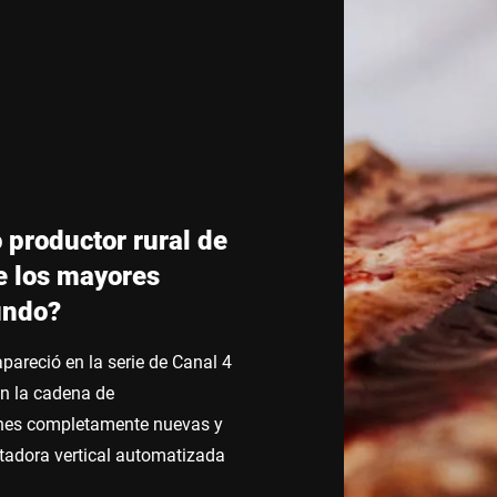
Suiza
Turquía
Reino Unido
productor rural de
e los mayores
undo?
areció en la serie de Canal 4
on la cadena de
ones completamente nuevas y
rtadora vertical automatizada