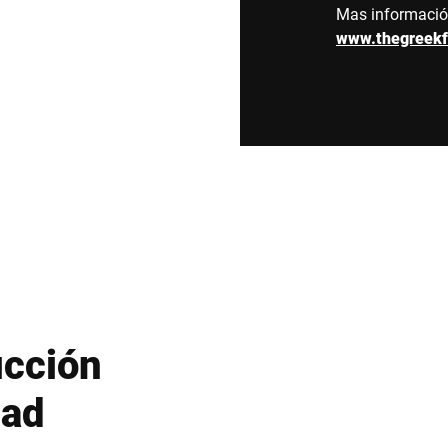
Mas informaci
www.thegreek
ucción
dad