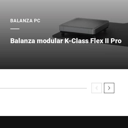
BALANZA PC
Balanza modular K-Class Flex II Pro
Balanza modular para tienda con combinación libre de co
rendimiento.