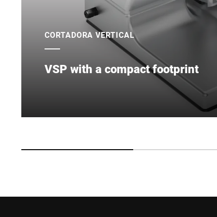
CORTADORA VERTICAL
VSP with a compact footprint
We developed the compact version of the VSP wit
specifically for kitchens where space is limited.