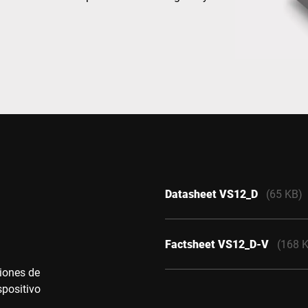
Suiza
Turquía
Reino Unido
Datasheet VS12_D
(65 KB)
Factsheet VS12_D-V
(168 
ciones de
spositivo