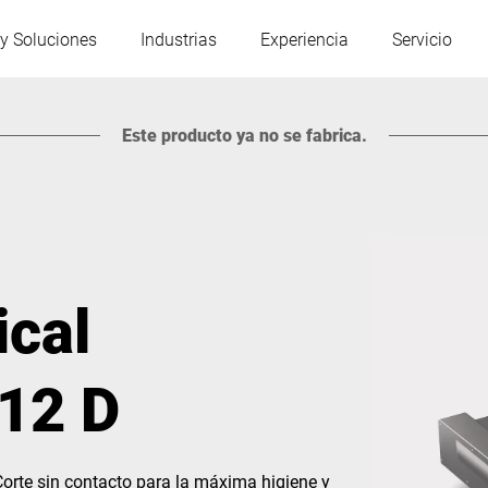
y Soluciones
Industrias
Experiencia
Servicio
Este producto ya no se fabrica.
Austria
Bélgica
Francia
Alemania
ical
Hungría
Italia
12 D
Polonia
Portugal
Serbia
Eslovaquia
Corte sin contacto para la máxima higiene y