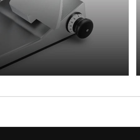
h a 280 mm blade and a reduced option range