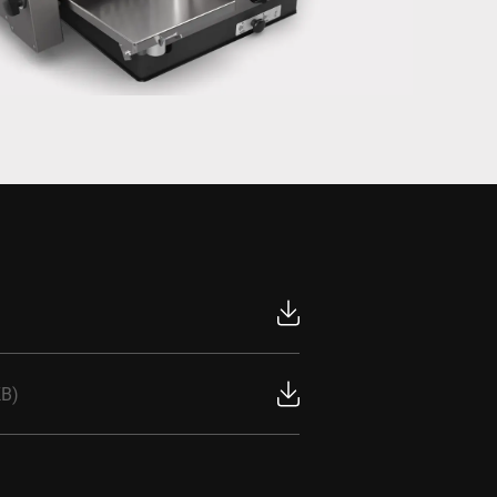
Ucrania
KB)