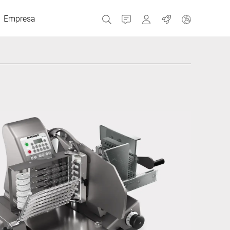
Empresa
Contacto
MyBizerba
Trabajos
República Checa
Grecia
Países Bajos
Rusia
España