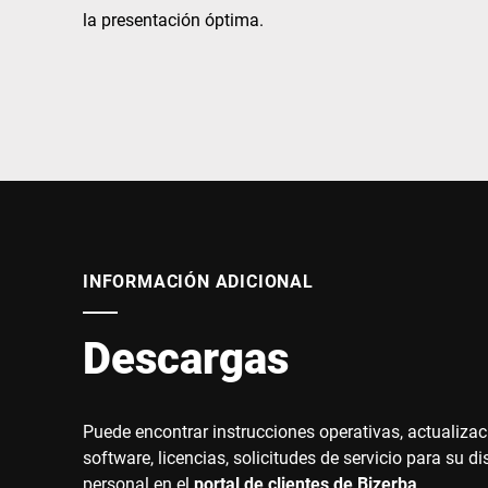
África
la presentación óptima.
Sitio web global
INFORMACIÓN ADICIONAL
Descargas
Puede encontrar instrucciones operativas, actualiza
software, licencias, solicitudes de servicio para su di
personal en el
portal de clientes de Bizerba
.