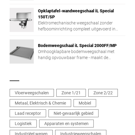
gewichtsregistratie van diverse te wegen
producten.
Opklaptafel-wandweegschaal iL Special
150T/SP
Elektromechanische weegschaal zonder
hefboominrichting compleet uitgevoerd in
roestvrij staal voor wandmontage
Bodemweegschaal iL Special 2000FF/MP
Omhoogklapbare bodemweegschaal met
handig opvouwbaar frame - maakt de
hygiënische reiniging uiterst eenvoudig.
Vloerweegschalen
Zone 1/21
Zone 2/22
Metaal, Elektrisch & Chemie
Mobiel
Laad receptor
Niet-gevaarlijk gebied
Logistiek
Apparaten en systemen
Industriëel wegen
Industrieweegschalen