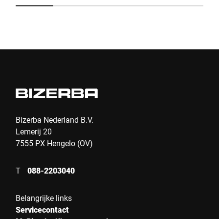
2000 kg. Deze geavanceerde vloerweegschaal biedt
iL
niet alleen een onderhoudsvrije en slijtvaste werking,
on
maar garandeert ook langdurige hoge nauwkeurigheid
oo
voor al uw weegbehoeften.
we
Bizerba Nederland B.V.
Lemerij 20
7555 PX Hengelo (OV)
T
088-2203040
Belangrijke links
Servicecontact