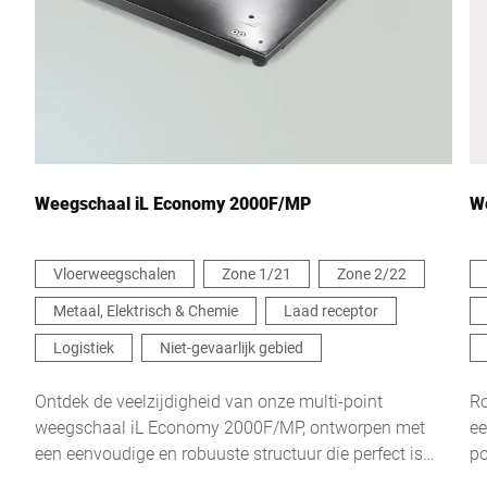
Weegschaal iL Economy 2000F/MP
W
Vloerweegschalen
Zone 1/21
Zone 2/22
Metaal, Elektrisch & Chemie
Laad receptor
Logistiek
Niet-gevaarlijk gebied
Ontdek de veelzijdigheid van onze multi-point
Ro
weegschaal iL Economy 2000F/MP, ontworpen met
ee
een eenvoudige en robuuste structuur die perfect is
po
afgestemd op diverse weegbereiken en draaglasten tot
di