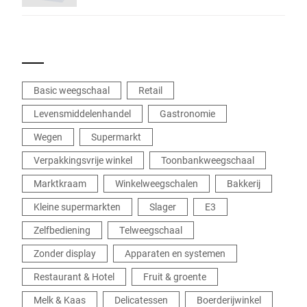
afdrukfunctie
Basic weegschaal
Retail
Levensmiddelenhandel
Gastronomie
Wegen
Supermarkt
Verpakkingsvrije winkel
Toonbankweegschaal
Marktkraam
Winkelweegschalen
Bakkerij
Kleine supermarkten
Slager
E3
Zelfbediening
Telweegschaal
Zonder display
Apparaten en systemen
Restaurant & Hotel
Fruit & groente
Melk & Kaas
Delicatessen
Boerderijwinkel