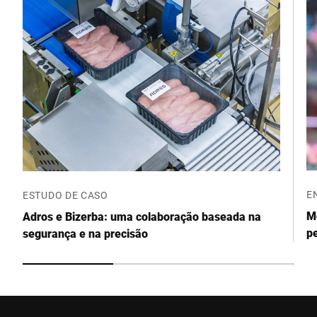
E
ESTUDO DE CASO
Mo
Adros e Bizerba: uma colaboração baseada na
p
segurança e na precisão