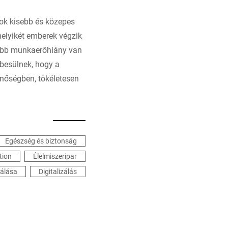
sok kisebb és közepes
elyikét emberek végzik
sebb munkaerőhiány van
besülnek, hogy a
inőségben, tökéletesen
Egészség és biztonság
tion
Élelmiszeripar
zálása
Digitalizálás