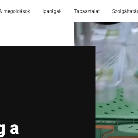
& megoldások
Iparágak
Tapasztalat
Szolgáltatá
Ausztria
Belgium
Franciaország
Németország
Magyarország
Olaszország
Lengyelország
Portugália
g a
Szerbia
Szlovákia