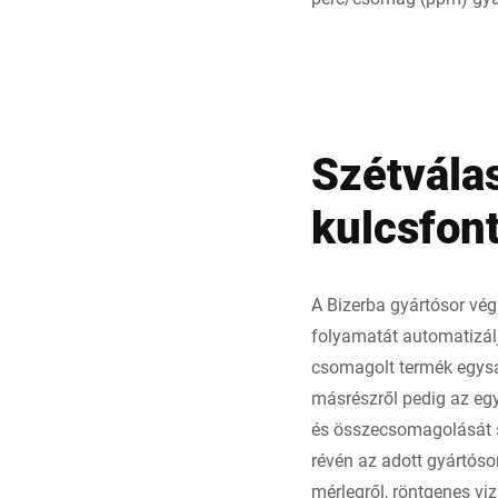
Szétvála
kulcsfon
A Bizerba gyártósor vé
folyamatát automatizálj
csomagolt termék egysá
másrészről pedig az egy
és összecsomagolását s
révén az adott gyártóso
mérlegről, röntgenes vi