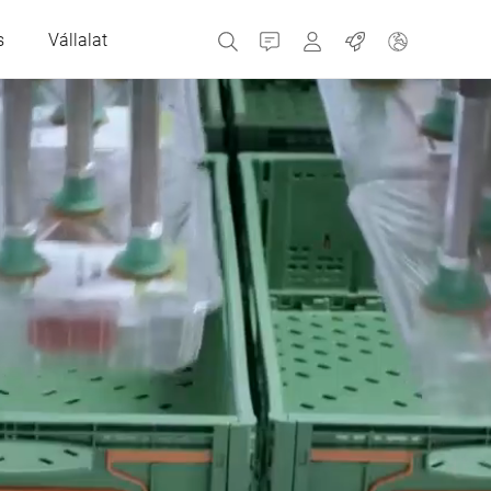
s
Vállalat
Kapcsolatfelvétel
MyBizerba
Munkahelyek
Cseh Köztársaság
Görögország
Hollandia
Oroszország
Spanyolország