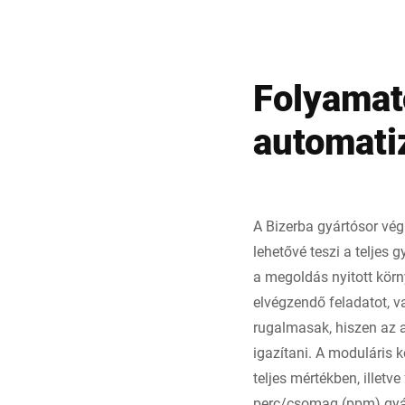
Folyamato
automati
A Bizerba gyártósor vég
lehetővé teszi a teljes 
a megoldás nyitott körn
elvégzendő feladatot, v
rugalmasak, hiszen az 
igazítani. A moduláris 
teljes mértékben, illet
perc/csomag (ppm) gyár