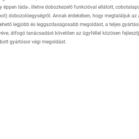
 éppen láda-, illetve dobozkezelő funkcióval ellátott, cobotalap
obot) dobozolóegységről. Annak érdekében, hogy megtaláljuk az 
ehető legjobb és leggazdaságosabb megoldást, a teljes gyártás
éve, átfogó tanácsadást követően az ügyféllel közösen fejlesztj
bott gyártósor végi megoldást.