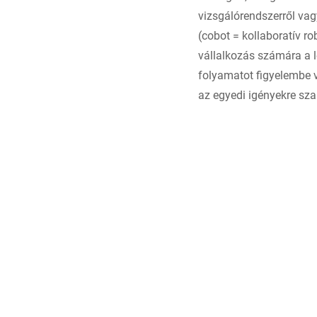
vizsgálórendszerről vagy
(cobot = kollaboratív r
vállalkozás számára a l
folyamatot figyelembe v
az egyedi igényekre sza