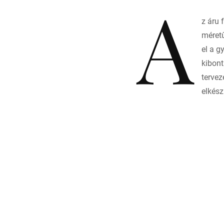
A
z áru 
méretű
el a g
kibont
tervez
elkész