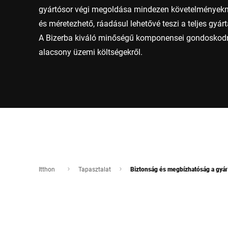
gyártósor végi megoldása mindezen követelményekne
és méretezhető, ráadásul lehetővé teszi a teljes gyár
A Bizerba kiváló minőségű komponensei gondoskodn
alacsony üzemi költségekről.
Itthon
Tapasztalat
Biztonság és megbízhatóság a gyár