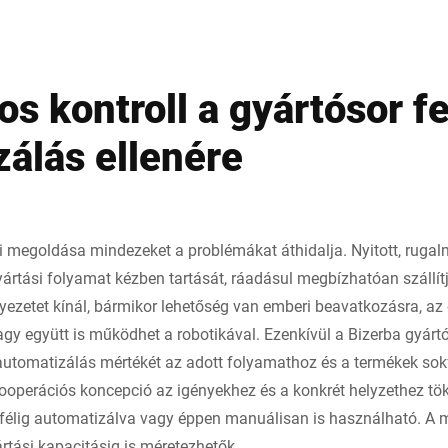
s kontroll a gyártósor fe
zálás ellenére
i megoldása mindezeket a problémákat áthidalja. Nyitott, ruga
gyártási folyamat kézben tartását, ráadásul megbízhatóan szállítja
yezetet kínál, bármikor lehetőség van emberi beavatkozásra, az
agy együtt is működhet a robotikával. Ezenkívül a Bizerba gyár
automatizálás mértékét az adott folyamathoz és a termékek sok
kooperációs koncepció az igényekhez és a konkrét helyzethez tök
ve félig automatizálva vagy éppen manuálisan is használható. A
tási kapacitásig is méretezhetők.