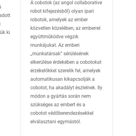
A cobotok (az angol collaborative
ú
robot kifejezésből) olyan ipari
adott
robotok, amelyek az ember
i
közvetlen közelében, az emberrel
ük ki
együttműködve végzik
munkájukat. Az emberi
„munkatársak” sérülésének
elkerülése érdekében a cobotokat
érzékelőkkel szerelik fel, amelyek
automatikusan kikapcsolják a
cobotot, ha akadályt észlelnek. Ily
módon a gyártás során nem
szükséges az embert és a
cobotot védőberendezésekkel
elválasztani egymástól.