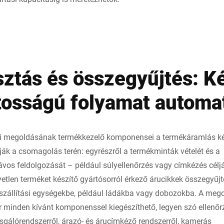
sztás és összegyűjtés: K
tosságú folyamat automa
gi megoldásának termékkezelő komponensei a termékáramlás k
ák a csomagolás terén: egyrészről a termékminták vételét és a
vos feldolgozását – például súlyellenőrzés vagy címkézés céljá
etlen terméket készítő gyártósorról érkező árucikkek összegyűjt
zállítási egységekbe, például ládákba vagy dobozokba. A meg
r minden kívánt komponenssel kiegészíthető, legyen szó ellenőr
zsgálórendszerről, árazó- és árucímkéző rendszerről, kamerás