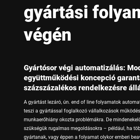
Afrika
gyártási folya
Globális weboldal
végén
Gyártósor végi automatizálás: Mo
együttműködési koncepció garantá
százszázalékos rendelkezésre áll
A gyártást lezáró, ún. end of line folyamatok auto
teszi a gyártással foglalkozó vállalkozások működésé
munkaerőhiány okozta problémákra. De mindenekelő
szükségük rugalmas megoldásokra – például, ha töb
gyártanak, vagy éppen a folyamat olykor emberi beav