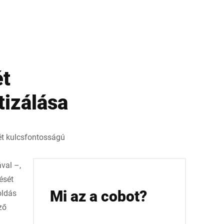
ét
tizálása
ét kulcsfontosságú
val –,
ését
Mi az a cobot?
oldás
ző