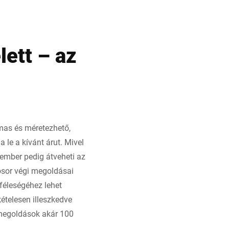
lett – az
lmas és méretezhető,
 le a kívánt árut. Mivel
 ember pedig átveheti az
tósor végi megoldásai
féleségéhez lehet
ételesen illeszkedve
 megoldások akár 100