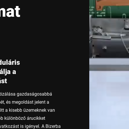
mat
Svájc
Törökország
Egyesült Királyság
duláris
lja a
ást
matizálása gazdaságosabbá
t, és megoldást jelent a
tt a kisebb üzemeknek van
b különböző árucikket
atkozást is igényel. A Bizerba