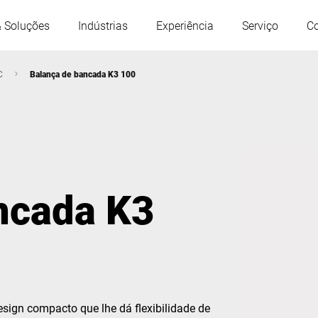
& Soluções
Indústrias
Experiência
Serviço
C
C
Balança de bancada K3 100
Áustria
Bélgica
França
Alemanha
ncada K3
Hungria
Itália
Polônia
Portugal
Serbia
Eslováquia
sign compacto que lhe dá flexibilidade de