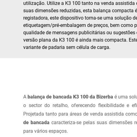
África
utilização. Utilize a K3 100 tanto na venda assistida
suas dimensões reduzidas, esta balança compacta é
registadora, este dispositivo torna-se uma solução d
Site global
etiquetagem/pré-embalagem de preços, bem como pa
qualidade de mensagens publicitárias ou sugestões de
versão plana da K3 100 é ainda mais compacta. Est
variante de padaria sem célula de carga.
A
balança de bancada K3 100 da Bizerba
é uma solu
o sector do retalho, oferecendo flexibilidade e e
Projetada tanto para áreas de venda assistida como 
de bancada
caracteriza-se pelas suas dimensões re
para vários espaços.