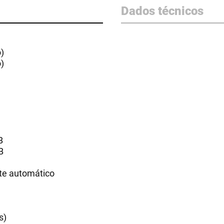
Dados técnicos
o)
o)
B
B
rte automático
s)