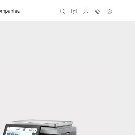
ompanhia
Contato
MyBizerba
Empregos
República Checa
Grécia
Holanda
Rússia
Espanha