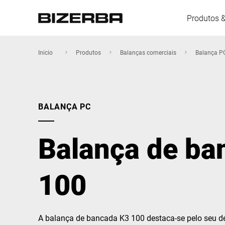
Produtos 
Inicio
Produtos
Balanças comerciais
Balança P
Europa
BALANÇA PC
América
Balança de ba
Ásia
100
Austrália
A balança de bancada K3 100 destaca-se pelo seu de