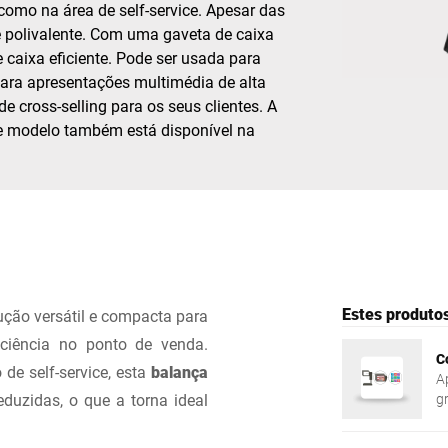
 como na área de self-service. Apesar das
 polivalente. Com uma gaveta de caixa
Suíça
Turquia
e caixa eficiente. Pode ser usada para
ra apresentações multimédia de alta
Reino Unido
 cross-selling para os seus clientes. A
e modelo também está disponível na
Estes produto
ção versátil e compacta para
ficiência no ponto de venda.
C
de self-service, esta
balança
A
duzidas, o que a torna ideal
g
B
à