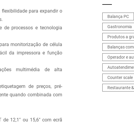
m
lexibilidade para expandir o
Balança PC
s.
Gastronomia
nte de processos e tecnologia
Produtos a g
ara monitorização de célula
Balanças come
fácil da impressora e função
Operador e a
Autoatendime
ações multimédia de alta
Counter scale
iquetagem de preços, pré-
Restaurante &
iente quando combinada com
 de 12,1" ou 15,6" com ecrã