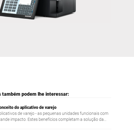
Ucrânia
s também podem lhe interessar:
onceito do aplicativo de varejo
plicativos de varejo - as pequenas unidades funcionais com
rande impacto. Estes benefícios completam a solução da
alança RetailPowerScale e associam assim a individualidade
s vantagens de um software convencional. Estrutura