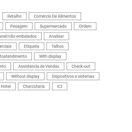
odular, rapidamente disponível, com preços atraentes.
Retalho
Comércio De Alimentos
Pesagem
Supermercado
Ordem
ranel/não embalados
Analisar
rciais
Etiqueta
Talhos
utoatendimento
With display
nto
Assistencia de Vendas
Check-out
Without display
Dispositivos e sistemas
 Hotel
Charcutaria
K3