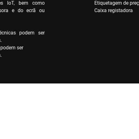
res IoT, bem como
Etiquetagem de pre
ssora e do ecrã ou
Caixa registadora
écnicas podem ser
.
 podem ser
.