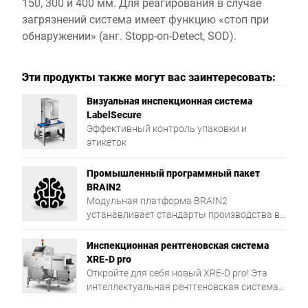
150, 300 и 400 мм. Для реагирования в случае
загрязнений система имеет функцию «стоп при
обнаружении» (анг. Stopp-on-Detect, SOD).
Эти продукты также могут вас заинтересовать:
Визуальная инспекционная система
LabelSecure
Эффективный контроль упаковки и
этикеток
Промышленный программный пакет
BRAIN2
Модульная платформа BRAIN2
устанавливает стандарты производства в
аспектах централизованного управления
процессами, обмена данными и
Инспекционная рентгеновская система
обеспечения надежности.
XRE-D pro
Откройте для себя новый XRE-D pro! Эта
интеллектуальная рентгеновская система
для проверки упакованных продуктов