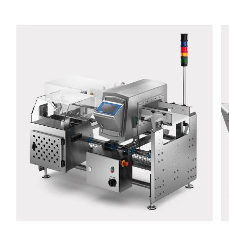
Телефон *
Улица *
Почтовый индекс *
Город *
Страна *
Ваше сообщение для нас *