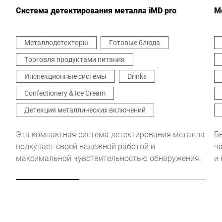
Система детектирования металла iMD pro
М
Металлодетекторы
Готовые блюда
Торговля продуктами питания
Настоящим я подтверждаю, что согласен с использованием
моих данных для обработки этого запроса
Инспекционные системы
Drinks
Дополнительную информацию можно найти в
Объявление
о защите данных
*
Confectionery & Ice Cream
Детекция металлических включений
Anti-Robot Verification
Эта компактная система детектирования металла
Б
Click to start verification
подкупает своей надежной работой и
ч
Friendly
Captcha ⇗
максимальной чувствительностью обнаружения.
и
Отправить