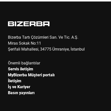
Şirket *
Müşteri numarası
Bizerba Tartı Çözümleri San. Ve Tic. A.Ş.
Miras Sokak No:11
Şerifali Mahallesi, 34775 Ümraniye, İstanbul
Sokak *
Önemli bağlantılar
Servis iletişim
Posta kodu *
MyBizerba Müşteri portalı
İletişim
İş ve Kariyer
Ülke *
Basın yayınları