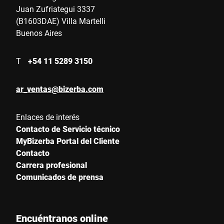
Juan Zufriategui 3337
(B1603DAE) Villa Martelli
Calle *
Buenos Aires
T
+54 11 5289 3150
Código postal *
ar_ventas@bizerba.com
País *
Enlaces de interés
Contacto de Servicio técnico
MyBizerba Portal del Cliente
Email *
Contacto
Carrera profesional
Comunicados de prensa
Teléfono
Encuéntranos online