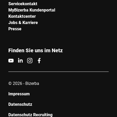
Servicekontakt
MyBizerba Kundenportal
Kontaktcenter
E-Mail *
Jobs & Karriere
Presse
Telefon
Finden Sie uns im Netz
Seriennummer
© 2026 - Bizerba
Ihre Nachricht an uns *
Impressum
Datenschutz
Datenschutz Recruiting