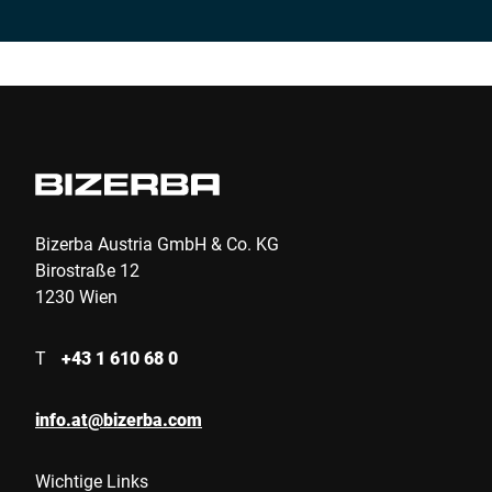
Nachname *
Unternehmen *
Kundennummer
Bizerba Austria GmbH & Co. KG
Birostraße 12
1230 Wien
Straße *
T
+43 1 610 68 0
PLZ *
info.at@bizerba.com
Land *
Wichtige Links